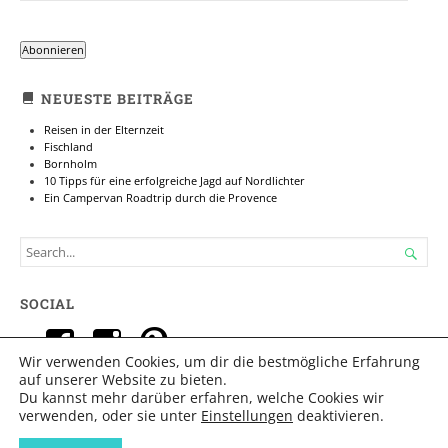
ADRESSE
Abonnieren
NEUESTE BEITRÄGE
Reisen in der Elternzeit
Fischland
Bornholm
10 Tipps für eine erfolgreiche Jagd auf Nordlichter
Ein Campervan Roadtrip durch die Provence
SEARCH

FOR...
SOCIAL
Profil
Profil
Profil
Wir verwenden Cookies, um dir die bestmögliche Erfahrung
von
von
von
auf unserer Website zu bieten.
Du kannst mehr darüber erfahren, welche Cookies wir
reisausblog
reis.aus
IMPRESSUM
reisaus
|
DATENSCHUTZ
verwenden, oder sie unter
Einstellungen
deaktivieren.
auf
auf
auf