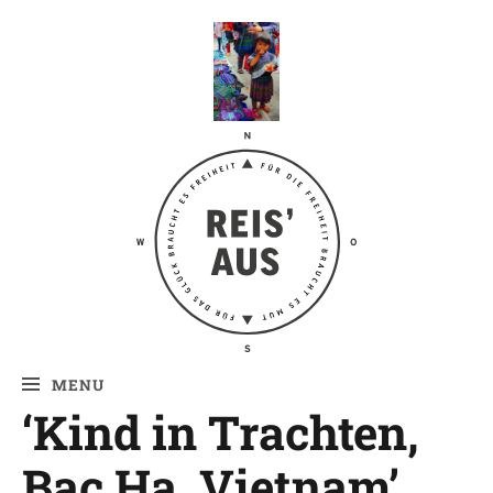
Reis' aus –
Reiseblog
MENU
‘Kind in Trachten,
Bac Ha, Vietnam’