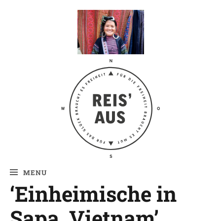
Reis' aus –
Reiseblog
MENU
‘Einheimische in
Sapa, Vietnam’