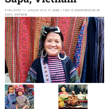
PUBLISHED
11. JANUAR 2016
AT
2048 × 1365
IN
EINHEIMISCHE IN
SAPA, VIETNAM