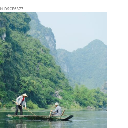
IN
DSCF6377