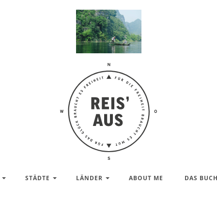
Reis'
aus –
Reiseblog
STÄDTE
LÄNDER
ABOUT ME
DAS BUC