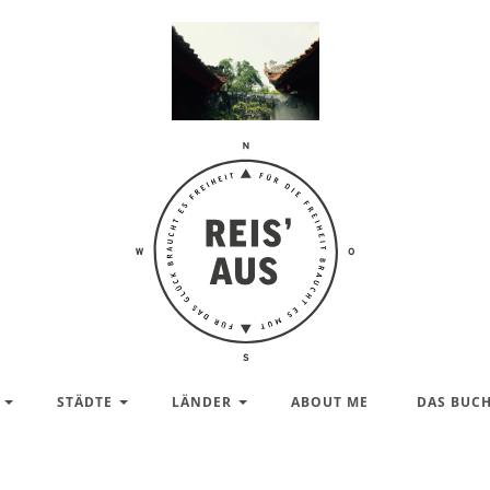
Reis'
aus –
Reiseblog
STÄDTE
LÄNDER
ABOUT ME
DAS BUC