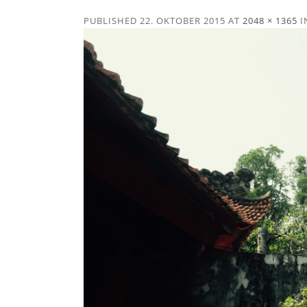
PUBLISHED
22. OKTOBER 2015
AT
2048 × 1365
I