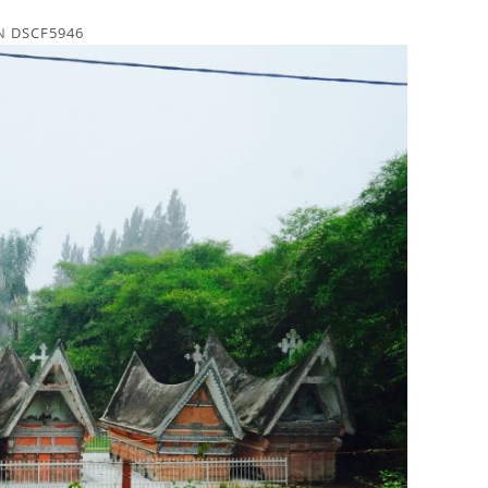
N
DSCF5946