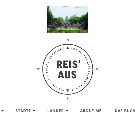
Reis'
aus –
Reiseblog
STÄDTE
LÄNDER
ABOUT ME
DAS BUC