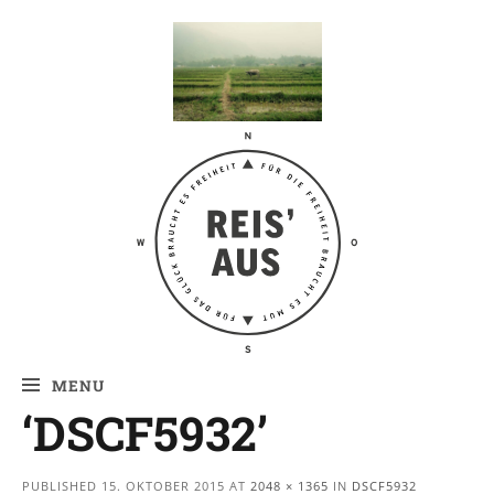
Reis' aus –
Reiseblog
MENU
‘DSCF5932’
PUBLISHED
15. OKTOBER 2015
AT
2048 × 1365
IN
DSCF5932