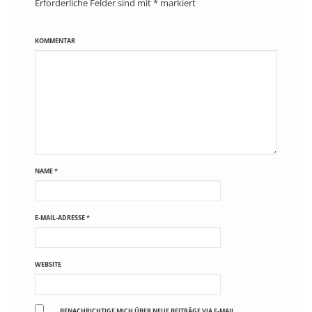
Erforderliche Felder sind mit
*
markiert
KOMMENTAR
NAME
*
E-MAIL-ADRESSE
*
WEBSITE
BENACHRICHTIGE MICH ÜBER NEUE BEITRÄGE VIA E-MAIL.