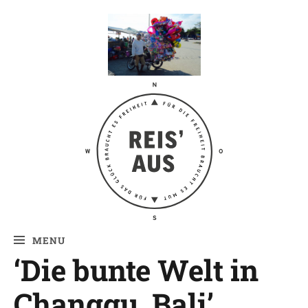
Reis' aus –
Reiseblog
MENU
‘Die bunte Welt in
Changgu, Bali’