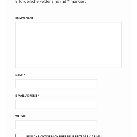
Erforderliche Felder sind mit
*
markiert
KOMMENTAR
NAME
*
E-MAIL-ADRESSE
*
WEBSITE
BENACHRICHTIGE MICH ÜBER NEUE BEITRÄGE VIA E-MAIL.