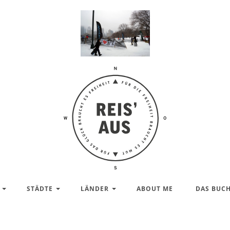
Reis'
aus –
Reiseblog
STÄDTE
LÄNDER
ABOUT ME
DAS BUC