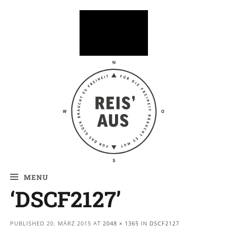
Reis' aus –
Reiseblog
MENU
‘DSCF2127’
PUBLISHED
20. MÄRZ 2015
AT
2048 × 1365
IN
DSCF2127