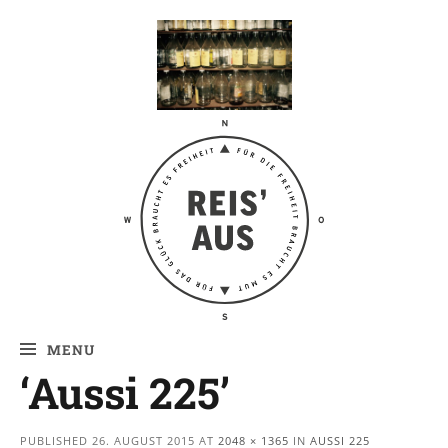
Reis' aus –
Reiseblog
MENU
‘Aussi 225’
PUBLISHED
26. AUGUST 2015
AT
2048 × 1365
IN
AUSSI 225