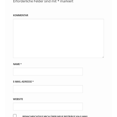
Erforderliche Felder sind mit
*
markiert
KOMMENTAR
NAME
*
E-MAIL-ADRESSE
*
WEBSITE
BENACHRICHTIGE MICH ÜBER NEUE BEITRÄGE VIA E-MAIL.