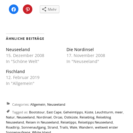
Klick,
Klick,
Mehr
um
um
auf
auf
Facebook
Pinterest
zu
zu
teilen
teilen
(Wird
(Wird
in
in
neuem
neuem
ÄHNLICHE BEITRÄGE
Fenster
Fenster
geöffnet)
geöffnet)
Neuseeland
Die Nordinsel
15. Dezember 2008
17. November 2008
In "Schöne Welt"
In "Neuseeland"
Fischland
12. Februar 2019
In "Allgemein"
Categories:
Allgemein
,
Neuseeland
Tagged as:
Bootstour
,
East Cape
,
Geheimtipps
,
Küste
,
Leuchtturm
,
meer
,
Natur
,
Neuseeland
,
Nordinsel
,
Orcas
,
Ostküste
,
Reiseblog
,
Reiseblog
Neuseeland
,
Reisen in Neuseeland
,
Reisetipps
,
Reisetipps Neuseeland
,
Roadtrip
,
Sonnenaufgang
,
Strand
,
Trails
,
Wale
,
Wandern
,
weltweit erster
Sonnenaufgang
,
White Island