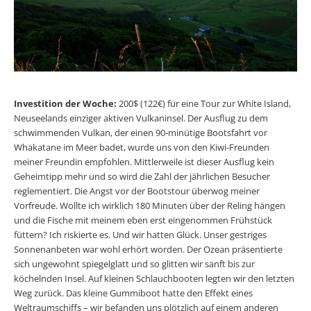
Investition der Woche:
200$ (122€) für eine Tour zur White Island,
Neuseelands einziger aktiven Vulkaninsel. Der Ausflug zu dem
schwimmenden Vulkan, der einen 90-minütige Bootsfahrt vor
Whakatane im Meer badet, wurde uns von den Kiwi-Freunden
meiner Freundin empfohlen. Mittlerweile ist dieser Ausflug kein
Geheimtipp mehr und so wird die Zahl der jährlichen Besucher
reglementiert. Die Angst vor der Bootstour überwog meiner
Vorfreude. Wollte ich wirklich 180 Minuten über der Reling hängen
und die Fische mit meinem eben erst eingenommen Frühstück
füttern? Ich riskierte es. Und wir hatten Glück. Unser gestriges
Sonnenanbeten war wohl erhört worden. Der Ozean präsentierte
sich ungewohnt spiegelglatt und so glitten wir sanft bis zur
köchelnden Insel. Auf kleinen Schlauchbooten legten wir den letzten
Weg zurück. Das kleine Gummiboot hatte den Effekt eines
Weltraumschiffs ­– wir befanden uns plötzlich auf einem anderen