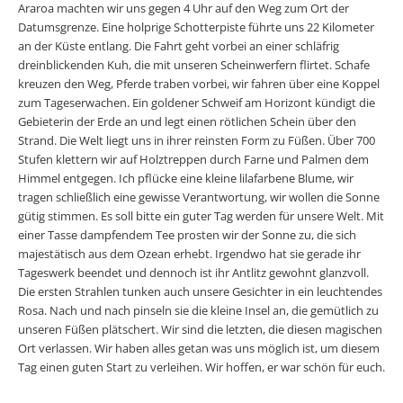
Araroa machten wir uns gegen 4 Uhr auf den Weg zum Ort der
Datumsgrenze. Eine holprige Schotterpiste führte uns 22 Kilometer
an der Küste entlang. Die Fahrt geht vorbei an einer schläfrig
dreinblickenden Kuh, die mit unseren Scheinwerfern flirtet. Schafe
kreuzen den Weg, Pferde traben vorbei, wir fahren über eine Koppel
zum Tageserwachen. Ein goldener Schweif am Horizont kündigt die
Gebieterin der Erde an und legt einen rötlichen Schein über den
Strand. Die Welt liegt uns in ihrer reinsten Form zu Füßen. Über 700
Stufen klettern wir auf Holztreppen durch Farne und Palmen dem
Himmel entgegen. Ich pflücke eine kleine lilafarbene Blume, wir
tragen schließlich eine gewisse Verantwortung, wir wollen die Sonne
gütig stimmen. Es soll bitte ein guter Tag werden für unsere Welt. Mit
einer Tasse dampfendem Tee prosten wir der Sonne zu, die sich
majestätisch aus dem Ozean erhebt. Irgendwo hat sie gerade ihr
Tageswerk beendet und dennoch ist ihr Antlitz gewohnt glanzvoll.
Die ersten Strahlen tunken auch unsere Gesichter in ein leuchtendes
Rosa. Nach und nach pinseln sie die kleine Insel an, die gemütlich zu
unseren Füßen plätschert. Wir sind die letzten, die diesen magischen
Ort verlassen. Wir haben alles getan was uns möglich ist, um diesem
Tag einen guten Start zu verleihen. Wir hoffen, er war schön für euch.