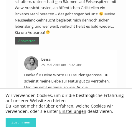
schultern, unter schattigen Bäumen, auf Felsenspitzen mit
Wow-Aussicht rasten, an öffentlichen Grillstellen ein
leckeres Mahl bereiten – das geht sogar bei uns!
Meine
Neuseeland-Sehnsucht begleitet mich dennoch sicher
lebenslang und wer weiß, vielleicht heißt es bald wieder…
Kia ora Aotearoa!
Antworten
Lena
25. Mai 2016 um 13:32 Uhr
Danke für Deine Worte Du Freudensgenosse. Du
scheinst meine Liebe zur Natur gut zu verstehen.
Und mir geht es genauso wie Dir: die
Wertschätzung zum eigenen Land ist bei mir
Wir verwenden Cookies, um dir die bestmögliche Erfahrung
durch die Fernreisen auch immer größer
auf unserer Website zu bieten.
geworden. Ein toller Nebeneffekt wenn neben
Du kannst mehr darüber erfahren, welche Cookies wir
verwenden, oder sie unter
Einstellungen
deaktivieren.
dem Fernweh auch das Heimweh spürbar wird.
Zustimmen
Lass es Dir gut gehen, egal wo Du bist!