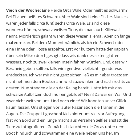
Viech der Woche:
Eine Herde Orca Wale. Oder heißt es Schwarm?
Bei Fischen heißt es Schwarm. Aber Wale sind keine Fische. Nun, es
waren jedenfalls circa fünf, sechs Orca Wale. Es sind diese
wunderschönen, schwarz-weißen Tiere, die man auch Killerwal
nennt. Mörderisch galant waren diese Wesen allemal. Aber ich fange
mal vorne an. Bei dem Moment nämlich, als ich ein Schwert oder
eine Finne oder Flosse erspähte. Erst vor kurzem hatte der Kapitän
über sein Mikro durchgesagt, dass wir, dank des selten glatten
Wassers, noch zu zwei kleinen Inseln fahren würden. Und, dass wir
Bescheid geben sollten, falls wir irgendwo vielleicht irgendetwas
entdeckten. Ich war mir nicht ganz sicher, ließ es mir aber trotzdem
nicht nehmen dem Bootsmann wild zuzuwinken und nach rechts zu
deuten. Nun standen alle an der Reling bereit. Hatte ich mir das
schwarze Aufblitzen doch nur eingebildet? Nein! Da war ein Wal! Und
zwar nicht weit von uns. Und noch einer! Wir konnten unser Glück
kaum fassen. Uns stiegen vor lauter Faszination die Tränen in die
Augen. Die Gruppe Highschool Kids hinter uns viel vor Aufregung
fast von Bord und ein Junge macht aus Versehen Selfies anstatt die
Tiere zu fotografieren. Gemächlich tauchten die Orcas unter dem
Boot hindurch und schwammen eine Weile neben uns her. Im