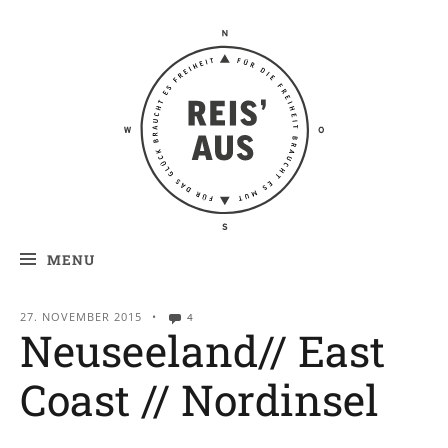
Reis' aus –
Reiseblog
MENU
27. NOVEMBER 2015
•
4
Neuseeland// East
Coast // Nordinsel