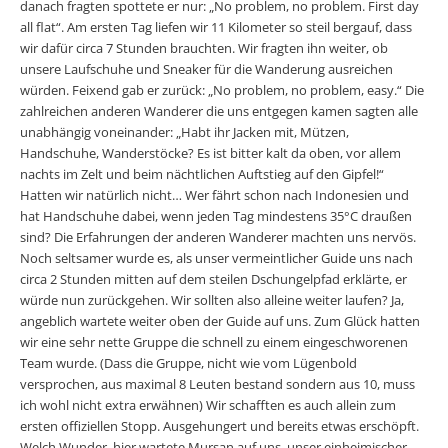
danach fragten spottete er nur: „No problem, no problem. First day
all flat“. Am ersten Tag liefen wir 11 Kilometer so steil bergauf, dass
wir dafür circa 7 Stunden brauchten. Wir fragten ihn weiter, ob
unsere Laufschuhe und Sneaker für die Wanderung ausreichen
würden. Feixend gab er zurück: „No problem, no problem, easy.“ Die
zahlreichen anderen Wanderer die uns entgegen kamen sagten alle
unabhängig voneinander: „Habt ihr Jacken mit, Mützen,
Handschuhe, Wanderstöcke? Es ist bitter kalt da oben, vor allem
nachts im Zelt und beim nächtlichen Auftstieg auf den Gipfel!“
Hatten wir natürlich nicht… Wer fährt schon nach Indonesien und
hat Handschuhe dabei, wenn jeden Tag mindestens 35°C draußen
sind? Die Erfahrungen der anderen Wanderer machten uns nervös.
Noch seltsamer wurde es, als unser vermeintlicher Guide uns nach
circa 2 Stunden mitten auf dem steilen Dschungelpfad erklärte, er
würde nun zurückgehen. Wir sollten also alleine weiter laufen? Ja,
angeblich wartete weiter oben der Guide auf uns. Zum Glück hatten
wir eine sehr nette Gruppe die schnell zu einem eingeschworenen
Team wurde. (Dass die Gruppe, nicht wie vom Lügenbold
versprochen, aus maximal 8 Leuten bestand sondern aus 10, muss
ich wohl nicht extra erwähnen) Wir schafften es auch allein zum
ersten offiziellen Stopp. Ausgehungert und bereits etwas erschöpft.
Welch Wunder, hier wartete Mursan auf uns, unser einheimischer