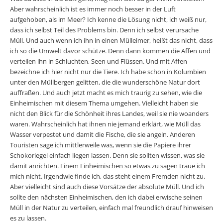
Aber wahrscheinlich ist es immer noch besser in der Luft
aufgehoben, als im Meer? Ich kenne die Lösung nicht, ich weiß nur,
dass ich selbst Teil des Problems bin. Denn ich selbst verursache
Müll. Und auch wenn ich ihn in einen Mülleimer, heißt das nicht, dass
ich so die Umwelt davor schütze. Denn dann kommen die Affen und
verteilen ihn in Schluchten, Seen und Flüssen. Und mit Affen
bezeichne ich hier nicht nur die Tiere. Ich habe schon in Kolumbien
unter den Müllbergen gelitten, die die wunderschöne Natur dort
auffraßen. Und auch jetzt macht es mich traurig zu sehen, wie die
Einheimischen mit diesem Thema umgehen. Vielleicht haben sie
nicht den Blick für die Schönheit ihres Landes, weil sie nie woanders
waren. Wahrscheinlich hat ihnen nie jemand erklärt, wie Müll das
Wasser verpestet und damit die Fische, die sie angeln. Anderen
Touristen sage ich mittlerweile was, wenn sie die Papiere ihrer
Schokoriegel einfach liegen lassen. Denn sie sollten wissen, was sie
damit anrichten. Einem Einheimischen so etwas zu sagen traue ich
mich nicht. Irgendwie finde ich, das steht einem Fremden nicht zu.
Aber vielleicht sind auch diese Vorsätze der absolute Müll. Und ich
sollte den nächsten Einheimischen, den ich dabei erwische seinen
Müll in der Natur zu verteilen, einfach mal freundlich drauf hinweisen
es zu lassen.