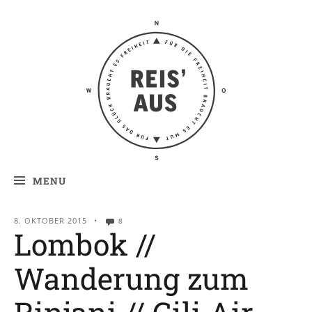
Reis' aus –
Reiseblog
MENU
8. OKTOBER 2015
•
8
Lombok //
Wanderung zum