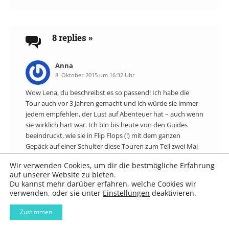
navigation
8 replies
»
Anna
8. Oktober 2015 um 16:32 Uhr
Wow Lena, du beschreibst es so passend! Ich habe die
Tour auch vor 3 Jahren gemacht und ich würde sie immer
jedem empfehlen, der Lust auf Abenteuer hat – auch wenn
sie wirklich hart war. Ich bin bis heute von den Guides
beeindruckt, wie sie in Flip Flops (!) mit dem ganzen
Gepäck auf einer Schulter diese Touren zum Teil zwei Mal
pro Woche laufen. Unglaublich!
Wir verwenden Cookies, um dir die bestmögliche Erfahrung
Und ich kann mich noch genau an das Erschöpfungsgefühl
auf unserer Website zu bieten.
kurz vor der Ankunft im Camp am zweiten Tag erinnern.
Du kannst mehr darüber erfahren, welche Cookies wir
Ich sage noch zu meiner Freundin: “Was würde ich jetzt für
verwenden, oder sie unter
Einstellungen
deaktivieren.
eine kalte Cola geben…” Kaum schafften wir es aus der
letzen Senke, erschien wie eine Fata Morgana ein kleiner
Zustimmen
Stand mit einem Schild “Sale”, an dem Schokoriegel und