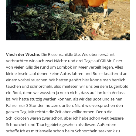
Viech der Woche:
Die Riesenschildkröte. Wie oben erwähnt
verbrachten wir auch zwei Nächte und drei Tage auf Gili Air. Einer
von vielen Gilis die rund um Lombok im Meer verteilt liegen. Alles
kleine Inseln, auf denen keine Autos fahren und Roller knatternd an
einem vorbei rauschen. Wir hatten gehört hier könne man herrlich
tauchen und schnorcheln, also mieteten wir uns bei dem Lügenbold
ein Boot, denn wir wussten ja noch nicht, dass auf ihn kein Verlass
ist. Wir hätte stutzig werden können, als wir das Boot und seinen
Fahrer nur 3 Stunden nutzen durften. Nicht wie versprochen den
ganzen Tag. Mir reichte die Zeit aber vollkommen. Denn die
Schildkröten waren zwar schön, aber ich habe schon weit bessere
Schnorchel- und Tauchgebiete gesehen als diesen. Außerdem
schaffe ich es mittlerweile schon beim Schnorcheln seekrank zu