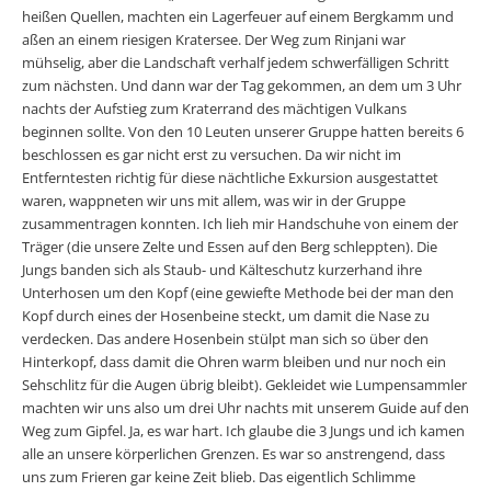
heißen Quellen, machten ein Lagerfeuer auf einem Bergkamm und
aßen an einem riesigen Kratersee. Der Weg zum Rinjani war
mühselig, aber die Landschaft verhalf jedem schwerfälligen Schritt
zum nächsten. Und dann war der Tag gekommen, an dem um 3 Uhr
nachts der Aufstieg zum Kraterrand des mächtigen Vulkans
beginnen sollte. Von den 10 Leuten unserer Gruppe hatten bereits 6
beschlossen es gar nicht erst zu versuchen. Da wir nicht im
Entferntesten richtig für diese nächtliche Exkursion ausgestattet
waren, wappneten wir uns mit allem, was wir in der Gruppe
zusammentragen konnten. Ich lieh mir Handschuhe von einem der
Träger (die unsere Zelte und Essen auf den Berg schleppten). Die
Jungs banden sich als Staub- und Kälteschutz kurzerhand ihre
Unterhosen um den Kopf (eine gewiefte Methode bei der man den
Kopf durch eines der Hosenbeine steckt, um damit die Nase zu
verdecken. Das andere Hosenbein stülpt man sich so über den
Hinterkopf, dass damit die Ohren warm bleiben und nur noch ein
Sehschlitz für die Augen übrig bleibt). Gekleidet wie Lumpensammler
machten wir uns also um drei Uhr nachts mit unserem Guide auf den
Weg zum Gipfel. Ja, es war hart. Ich glaube die 3 Jungs und ich kamen
alle an unsere körperlichen Grenzen. Es war so anstrengend, dass
uns zum Frieren gar keine Zeit blieb. Das eigentlich Schlimme