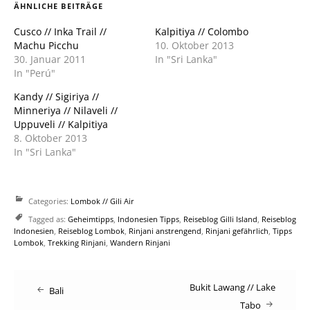
neuem
neuem
ÄHNLICHE BEITRÄGE
Fenster
Fenster
geöffnet)
geöffnet)
Cusco // Inka Trail //
Kalpitiya // Colombo
Machu Picchu
10. Oktober 2013
30. Januar 2011
In "Sri Lanka"
In "Perú"
Kandy // Sigiriya //
Minneriya // Nilaveli //
Uppuveli // Kalpitiya
8. Oktober 2013
In "Sri Lanka"
Categories:
Lombok // Gili Air
Tagged as:
Geheimtipps
,
Indonesien Tipps
,
Reiseblog Gilli Island
,
Reiseblog
Indonesien
,
Reiseblog Lombok
,
Rinjani anstrengend
,
Rinjani gefährlich
,
Tipps
Lombok
,
Trekking Rinjani
,
Wandern Rinjani
Post
Bukit Lawang // Lake
Bali
Tabo