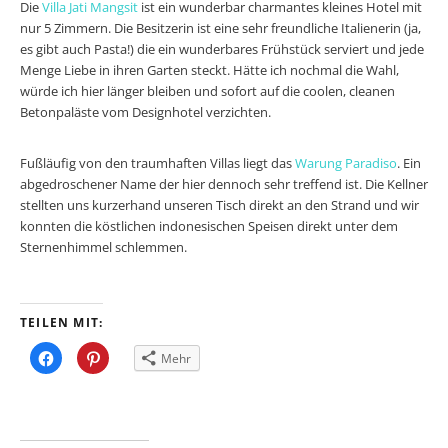
Die
Villa Jati Mangsit
ist ein wunderbar charmantes kleines Hotel mit
nur 5 Zimmern. Die Besitzerin ist eine sehr freundliche Italienerin (ja,
es gibt auch Pasta!) die ein wunderbares Frühstück serviert und jede
Menge Liebe in ihren Garten steckt. Hätte ich nochmal die Wahl,
würde ich hier länger bleiben und sofort auf die coolen, cleanen
Betonpaläste vom Designhotel verzichten.
Fußläufig von den traumhaften Villas liegt das
Warung Paradiso
. Ein
abgedroschener Name der hier dennoch sehr treffend ist. Die Kellner
stellten uns kurzerhand unseren Tisch direkt an den Strand und wir
konnten die köstlichen indonesischen Speisen direkt unter dem
Sternenhimmel schlemmen.
TEILEN MIT:
Klick,
Klick,
Mehr
um
um
auf
auf
Facebook
Pinterest
zu
zu
teilen
teilen
(Wird
(Wird
in
in