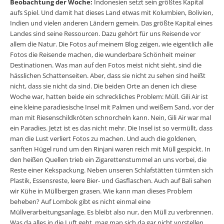
Beobachtung der Woche:
Indonesien setzt sein größtes Kapital
aufs Spiel. Und damit hat dieses Land etwas mit Kolumbien, Bolivien,
Indien und vielen anderen Ländern gemein. Das größte Kapital eines
Landes sind seine Ressourcen. Dazu gehört für uns Reisende vor
allem die Natur. Die Fotos auf meinem Blog zeigen, wie eigentlich alle
Fotos die Reisende machen, die wunderbare Schönheit meiner
Destinationen. Was man auf den Fotos meist nicht sieht, sind die
hässlichen Schattenseiten. Aber, dass sie nicht zu sehen sind heißt
nicht, dass sie nicht da sind. Die beiden Orte an denen ich diese
Woche war, hatten beide ein schreckliches Problem: Müll. Gili Air ist
eine kleine paradiesische Insel mit Palmen und weißem Sand, vor der
man mit Riesenschildkröten schnorcheln kann. Nein, Gili Air war mal
ein Paradies. Jetzt ist es das nicht mehr. Die Insel ist so vermüllt, dass
man die Lust verliert Fotos zu machen. Und auch die goldenen,
sanften Hügel rund um den Rinjani waren reich mit Müll gespickt. In
den heißen Quellen trieb ein Zigarettenstummel an uns vorbei, die
Reste einer Kekspackung. Neben unseren Schlafstätten türmten sich
Plastik, Essensreste, leere Bier- und Gasflaschen. Auch auf Bali sahen
wir Kühe in Müllbergen grasen. Wie kann man dieses Problem
beheben? Auf Lombok gibt es nicht einmal eine
Müllverarbeitungsanlage. Es bleibt also nur, den Müll zu verbrennen.
Was da alles in die Luft geht, mag man sich da gar nicht vorstellen.