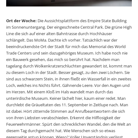
Ort der Woche:
Die Aussichtsplattform des Empire State Building
im Sonnenuntergang. Der eingeschneite Central Park. Die grüne High
Line die sich auf einer alten Bahntrasse durch Hochhäuser
schlängelt. Das MoMa. Dachte ich vorher. Tatsächlich war der
beeindruckendste Ort der Stadt für mich das Memorial des World
Trade Centers und sein dazugehöriges Museum. Ich habe noch nie
ein Bauwerk gesehen, das mich so berührt hat. Nachdem man
tagelang durch Wolkenkratzerschluchten gewandert ist, kommt man
zu diesem Loch in der Stadt. Besser gesagt, zu den zwei Löchern. Sie
sind aus schwarzem Stein, in ihnen fließt ein Wasserfall in ein zweites
Loch, welches ins Nichts führt. Gähnende Leere. Vor den Augen und
im Herzen. Mit einem Kloß im Hals wandelt man durch das
unterirdische Museum. Keiner lächelt hier, kaum einer redet. Man
durchlebt die Gräueltaten des 11. September in Zeitlupe nach. Man
ist dabei. Hört zitternde Stimmen auf Anrufbeantwortern die sich
von ihren Liebsten verabschieden. Erkennt die Hilflosigkeit der
Feuerwehrmänner. Spürt den schrecklichen Wandel, den die Welt an
diesem Tag durchgemacht hat. Wie Menschen sich so etwas
gegenseitig antun können. Wieso? Voller Unverständnis verlässt