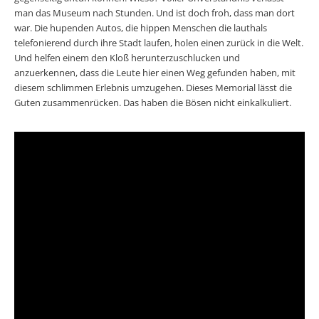
man das Museum nach Stunden. Und ist doch froh, dass man dort
war. Die hupenden Autos, die hippen Menschen die lauthals
telefonierend durch ihre Stadt laufen, holen einen zurück in die Welt.
Und helfen einem den Kloß herunterzuschlucken und
anzuerkennen, dass die Leute hier einen Weg gefunden haben, mit
diesem schlimmen Erlebnis umzugehen. Dieses Memorial lässt die
Guten zusammenrücken. Das haben die Bösen nicht einkalkuliert.