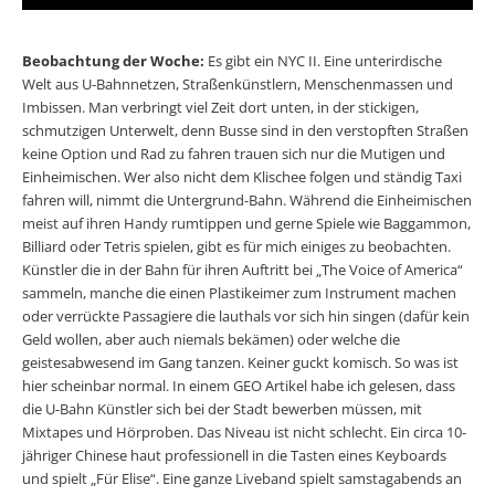
Beobachtung der Woche:
Es gibt ein NYC II. Eine unterirdische
Welt aus U-Bahnnetzen, Straßenkünstlern, Menschenmassen und
Imbissen. Man verbringt viel Zeit dort unten, in der stickigen,
schmutzigen Unterwelt, denn Busse sind in den verstopften Straßen
keine Option und Rad zu fahren trauen sich nur die Mutigen und
Einheimischen. Wer also nicht dem Klischee folgen und ständig Taxi
fahren will, nimmt die Untergrund-Bahn. Während die Einheimischen
meist auf ihren Handy rumtippen und gerne Spiele wie Baggammon,
Billiard oder Tetris spielen, gibt es für mich einiges zu beobachten.
Künstler die in der Bahn für ihren Auftritt bei „The Voice of America“
sammeln, manche die einen Plastikeimer zum Instrument machen
oder verrückte Passagiere die lauthals vor sich hin singen (dafür kein
Geld wollen, aber auch niemals bekämen) oder welche die
geistesabwesend im Gang tanzen. Keiner guckt komisch. So was ist
hier scheinbar normal. In einem GEO Artikel habe ich gelesen, dass
die U-Bahn Künstler sich bei der Stadt bewerben müssen, mit
Mixtapes und Hörproben. Das Niveau ist nicht schlecht. Ein circa 10-
jähriger Chinese haut professionell in die Tasten eines Keyboards
und spielt „Für Elise“. Eine ganze Liveband spielt samstagabends an