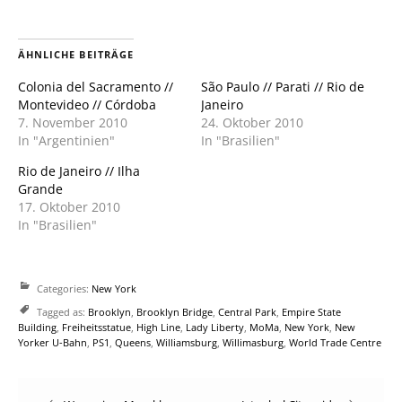
zu
zu
teilen
teilen
(Wird
(Wird
in
in
neuem
neuem
ÄHNLICHE BEITRÄGE
Fenster
Fenster
geöffnet)
geöffnet)
Colonia del Sacramento //
São Paulo // Parati // Rio de
Montevideo // Córdoba
Janeiro
7. November 2010
24. Oktober 2010
In "Argentinien"
In "Brasilien"
Rio de Janeiro // Ilha
Grande
17. Oktober 2010
In "Brasilien"
Categories:
New York
Tagged as:
Brooklyn
,
Brooklyn Bridge
,
Central Park
,
Empire State
Building
,
Freiheitsstatue
,
High Line
,
Lady Liberty
,
MoMa
,
New York
,
New
Yorker U-Bahn
,
PS1
,
Queens
,
Williamsburg
,
Willimasburg
,
World Trade Centre
Post