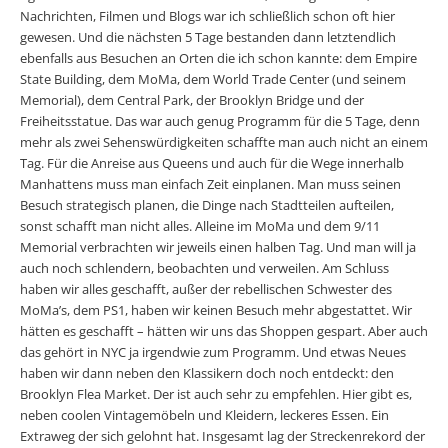
Nachrichten, Filmen und Blogs war ich schließlich schon oft hier
gewesen. Und die nächsten 5 Tage bestanden dann letztendlich
ebenfalls aus Besuchen an Orten die ich schon kannte: dem Empire
State Building, dem MoMa, dem World Trade Center (und seinem
Memorial), dem Central Park, der Brooklyn Bridge und der
Freiheitsstatue. Das war auch genug Programm für die 5 Tage, denn
mehr als zwei Sehenswürdigkeiten schaffte man auch nicht an einem
Tag. Für die Anreise aus Queens und auch für die Wege innerhalb
Manhattens muss man einfach Zeit einplanen. Man muss seinen
Besuch strategisch planen, die Dinge nach Stadtteilen aufteilen,
sonst schafft man nicht alles. Alleine im MoMa und dem 9/11
Memorial verbrachten wir jeweils einen halben Tag. Und man will ja
auch noch schlendern, beobachten und verweilen. Am Schluss
haben wir alles geschafft, außer der rebellischen Schwester des
MoMa’s, dem PS1, haben wir keinen Besuch mehr abgestattet. Wir
hätten es geschafft – hätten wir uns das Shoppen gespart. Aber auch
das gehört in NYC ja irgendwie zum Programm. Und etwas Neues
haben wir dann neben den Klassikern doch noch entdeckt: den
Brooklyn Flea Market. Der ist auch sehr zu empfehlen. Hier gibt es,
neben coolen Vintagemöbeln und Kleidern, leckeres Essen. Ein
Extraweg der sich gelohnt hat. Insgesamt lag der Streckenrekord der