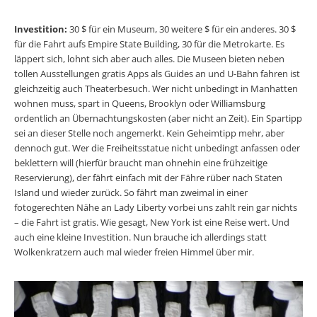
Investition:
30 $ für ein Museum, 30 weitere $ für ein anderes. 30 $
für die Fahrt aufs Empire State Building, 30 für die Metrokarte. Es
läppert sich, lohnt sich aber auch alles. Die Museen bieten neben
tollen Ausstellungen gratis Apps als Guides an und U-Bahn fahren ist
gleichzeitig auch Theaterbesuch. Wer nicht unbedingt in Manhatten
wohnen muss, spart in Queens, Brooklyn oder Williamsburg
ordentlich an Übernachtungskosten (aber nicht an Zeit). Ein Spartipp
sei an dieser Stelle noch angemerkt. Kein Geheimtipp mehr, aber
dennoch gut. Wer die Freiheitsstatue nicht unbedingt anfassen oder
beklettern will (hierfür braucht man ohnehin eine frühzeitige
Reservierung), der fährt einfach mit der Fähre rüber nach Staten
Island und wieder zurück. So fährt man zweimal in einer
fotogerechten Nähe an Lady Liberty vorbei uns zahlt rein gar nichts
– die Fahrt ist gratis. Wie gesagt, New York ist eine Reise wert. Und
auch eine kleine Investition. Nun brauche ich allerdings statt
Wolkenkratzern auch mal wieder freien Himmel über mir.