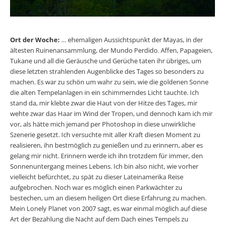
Ort der Woche:
… ehemaligen Aussichtspunkt der Mayas, in der
ältesten Ruinenansammlung, der Mundo Perdido. Affen, Papageien,
Tukane und all die Geräusche und Gerüche taten ihr übriges, um
diese letzten strahlenden Augenblicke des Tages so besonders zu
machen. Es war zu schön um wahr zu sein, wie die goldenen Sonne
die alten Tempelanlagen in ein schimmerndes Licht tauchte. Ich
stand da, mir klebte zwar die Haut von der Hitze des Tages, mir
wehte zwar das Haar im Wind der Tropen, und dennoch kam ich mir
vor, als hätte mich jemand per Photoshop in diese unwirkliche
Szenerie gesetzt. Ich versuchte mit aller Kraft diesen Moment zu
realisieren, ihn bestmöglich zu genießen und zu erinnern, aber es
gelang mir nicht. Erinnern werde ich ihn trotzdem für immer, den
Sonnenuntergang meines Lebens. Ich bin also nicht, wie vorher
vielleicht befürchtet, zu spät zu dieser Lateinamerika Reise
aufgebrochen. Noch war es möglich einen Parkwächter zu
bestechen, um an diesem heiligen Ort diese Erfahrung zu machen.
Mein Lonely Planet von 2007 sagt, es war einmal möglich auf diese
Art der Bezahlung die Nacht auf dem Dach eines Tempels zu