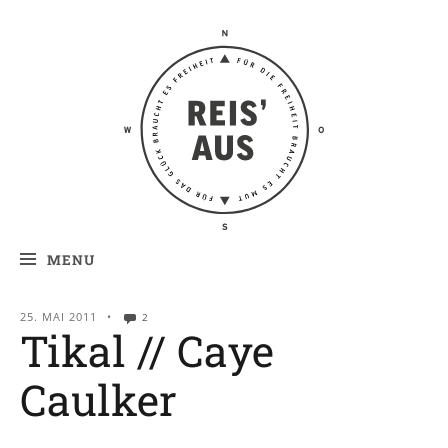
Reis' aus –
Reiseblog
MENU
25. MAI 2011
•
2
Tikal // Caye
Caulker