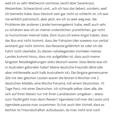
weil ich so sehr Mettwurst vermisse, (wohl aber Sauerkraut,
Weizenbier, Schwarzbrot und…ach ich lass das lieber), sondern, weil
ich bemerkt habe, dass Deutsch sein gar nicht so schlecht ist. Ich war
nie wirklich patriotisch, aber jetzt, wo ich so weit weg war, die
Probleme der anderen Länder kennengelernt habe, weiß auch sehr
zu schätzen was ich an meiner ordentlichen, pünktlichen, gar nicht
so humorlosen Heimat habe. Dort muss ich keine Angst haben, dass
der Bus erst nicht kommt, dass der Fahrplan (der sowieso nur verbal
existiert) gar nicht stimmt, das Reiseziel gefährlich ist oder ich die
Fahrt nicht überlebe. Zu diesen naheliegenden Vorteilen meines
Landes kommt hinzu, dass mir aufgefallen ist, dass auch meine
längsten Reisebegleitungen stets deutsch waren. Dass Beste was ich
in Australien gefunden habe? Meine deutsche Freundin Birte (die
aber mittlerweile auch halb Australierin ist). Die längste gemeinsame
Zeit mit den gleichen Leuten waren die letzten 6 Wochen mit 2
deutschen Mädels, eine Woche Panamá, mit einem Deutschen, 10
Tage Perú, mit einer Deutschen. Ich schimpfe selber über alle, die
sich auf ihren Reisen nur mit ihren Landsleuten umgeben – wieso
zum Teufel geht man dann Reisen? Irgendwie traf man die Leute und
irgendwie passte man zusammen. Es hat auch den Vorteil, dass es
leichter ist Freundschaften aufzubauen, da man nicht erst nach