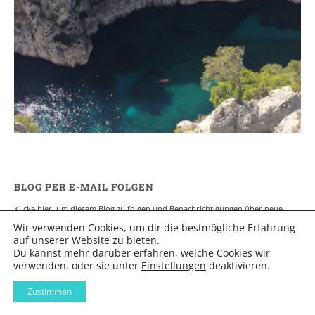
Ein Campervan Roadtrip durch die
Provence
7. NOVEMBER 2017
BLOG PER E-MAIL FOLGEN
Klicke hier, um diesem Blog zu folgen und Benachrichtigungen über neue
Beiträge per E-Mail zu erhalten.
Wir verwenden Cookies, um dir die bestmögliche Erfahrung
E-
auf unserer Website zu bieten.
MAIL-
Du kannst mehr darüber erfahren, welche Cookies wir
ADRESSE
verwenden, oder sie unter
Einstellungen
deaktivieren.
Abonnieren
Zustimmen
NEUESTE BEITRÄGE