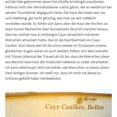
auf die Idee gekommen einen Hai (Größe Armlänge) anzufassen,
hätte es nicht der nette Brasilianer zuerst getan, der es wiederum bei
seinem Tauchlehrer abgeguckt hatte. Die Haut des Haies war rau
und reliefartig, gar nicht glitschig, wie man sie sich vielleicht
vorstellen würde. So fühlte sich dann aber die Haut der Rochen an.
Nach kurzer Recherche über Nursesharks fand ich nachher heraus,
dass ein solcher Hau in Ambergris Caye tatsächlich mal einen
Menschen attackiert hatte. Das ist die Nachbarinsel von Caye
Caulker. Zum Glück war ich da schon wieder im Trockenen (meine
glücklichen Augen waren es auch wieder), füllten sich aber beinahe
mit Tränen (diesmal der Trauer) als ich las, dass die Menschen diese
wundervoll raue Haut der Kreaturen teilweise zu Leder verarbeiten.
Ich kann überhaupt nicht verstehen, wie Menschen so etwas übers
Herz bringen können. Ich weiß nur, dass ich noch nie etwas so
Schönes gefühlt habe. HAIdewitzka!