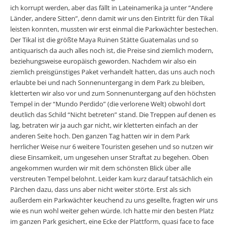
ich korrupt werden, aber das fällt in Lateinamerika ja unter “Andere
Länder, andere Sitten”, denn damit wir uns den Eintritt für den Tikal
leisten konnten, mussten wir erst einmal die Parkwächter bestechen.
Der Tikal ist die größte Maya Ruinen Stätte Guatemalas und so
antiquarisch da auch alles noch ist, die Preise sind ziemlich modern,
beziehungsweise europäisch geworden. Nachdem wir also ein
ziemlich preisgünstiges Paket verhandelt hatten, das uns auch noch
erlaubte bei und nach Sonnenuntergang in dem Park zu bleiben,
kletterten wir also vor und zum Sonnenuntergang auf den höchsten
Tempel in der “Mundo Perdido” (die verlorene Welt) obwohl dort
deutlich das Schild “Nicht betreten” stand. Die Treppen auf denen es
lag, betraten wir ja auch gar nicht, wir kletterten einfach an der
anderen Seite hoch. Den ganzen Tag hatten wir in dem Park
herrlicher Weise nur 6 weitere Touristen gesehen und so nutzen wir
diese Einsamkeit, um ungesehen unser Straftat zu begehen. Oben
angekommen wurden wir mit dem schönsten Blick über alle
verstreuten Tempel belohnt. Leider kam kurz darauf tatsächlich ein
Pärchen dazu, dass uns aber nicht weiter störte. Erst als sich
außerdem ein Parkwächter keuchend zu uns gesellte, fragten wir uns
wie es nun wohl weiter gehen würde. Ich hatte mir den besten Platz
im ganzen Park gesichert, eine Ecke der Plattform, quasi face to face