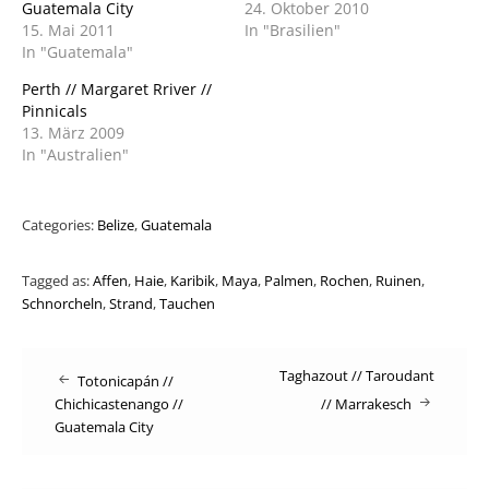
Guatemala City
24. Oktober 2010
15. Mai 2011
In "Brasilien"
In "Guatemala"
Perth // Margaret Rriver //
Pinnicals
13. März 2009
In "Australien"
Categories:
Belize
,
Guatemala
Tagged as:
Affen
,
Haie
,
Karibik
,
Maya
,
Palmen
,
Rochen
,
Ruinen
,
Schnorcheln
,
Strand
,
Tauchen
Post
Taghazout // Taroudant
Totonicapán //
Chichicastenango //
// Marrakesch
navigation
Guatemala City