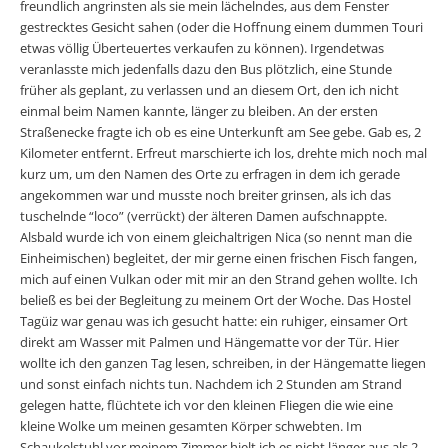
freundlich angrinsten als sie mein lächelndes, aus dem Fenster
gestrecktes Gesicht sahen (oder die Hoffnung einem dummen Touri
etwas völlig Überteuertes verkaufen zu können). Irgendetwas
veranlasste mich jedenfalls dazu den Bus plötzlich, eine Stunde
früher als geplant, zu verlassen und an diesem Ort, den ich nicht
einmal beim Namen kannte, länger zu bleiben. An der ersten
Straßenecke fragte ich ob es eine Unterkunft am See gebe. Gab es, 2
Kilometer entfernt. Erfreut marschierte ich los, drehte mich noch mal
kurz um, um den Namen des Orte zu erfragen in dem ich gerade
angekommen war und musste noch breiter grinsen, als ich das
tuschelnde “loco” (verrückt) der älteren Damen aufschnappte.
Alsbald wurde ich von einem gleichaltrigen Nica (so nennt man die
Einheimischen) begleitet, der mir gerne einen frischen Fisch fangen,
mich auf einen Vulkan oder mit mir an den Strand gehen wollte. Ich
beließ es bei der Begleitung zu meinem Ort der Woche. Das Hostel
Tagüiz war genau was ich gesucht hatte: ein ruhiger, einsamer Ort
direkt am Wasser mit Palmen und Hängematte vor der Tür. Hier
wollte ich den ganzen Tag lesen, schreiben, in der Hängematte liegen
und sonst einfach nichts tun. Nachdem ich 2 Stunden am Strand
gelegen hatte, flüchtete ich vor den kleinen Fliegen die wie eine
kleine Wolke um meinen gesamten Körper schwebten. Im
Schaukelstuhl vor meinem Zimmer hielt ich es nicht länger aus als 2