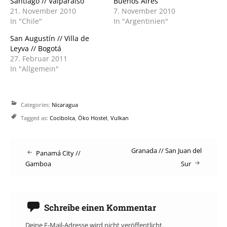
Santiago // Valparaíso
Buenos Aires
21. November 2010
7. November 2010
In "Chile"
In "Argentinien"
San Augustín // Villa de
Leyva // Bogotá
27. Februar 2011
In "Allgemein"
Categories:
Nicaragua
Tagged as:
Cocibolca
,
Öko Hostel
,
Vulkan
Post
Granada // San Juan del
Panamá City //
Gamboa
Sur
navigation
Schreibe einen Kommentar
Deine E-Mail-Adresse wird nicht veröffentlicht.