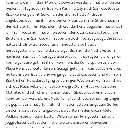
kannte, wie mir in dem Moment bewusst wurde. Ich hatte einen der
beiden am Tag zuvor im Bus von Panamá City nach San José (Costa
Rica) kennengelernt. Schon an der Grenze hatte Andrés mir
angeboten doch mit ihm und seinen Freunden in ihr Strandhaus in
der Nähe zu fah­ren. Nachdem ich erst dankend abgelehnt hatte, weil
ich mich freute nun mal ein bisschen alleine zu reisen, hatte ich am
Busterminal in San José dann spontan doch noch zugesagt. Die Stadt
hatte sich als extrem teuer und mindestens so hässlich
herausgestellt. Ich wollte dort ja eigentlich nur die Nacht bis zum
nächsten Bus nach Nicaragua überbrücken, also sagten die Jungs ich
könne genauso gut mit ihnen kommen, die Kohle sparen und von
Playa Hermosa weiter fahren. Gesagt, getan. Ein Kum­pel von Andrés
holte uns vom Bus ab und wir gingen erst etwas essen und dann ein
Bier trinken. Kurz darauf ging es dann gen Westen an den Strand, wo
sich das Haus befand. Ich bekam die größte im Haus vorhan­dene
Matratze und schlief, meinem erneuten Glück wieder einmal dan­
kend, auf der Veranda ein. Natürlich blieb ich doch einen Tag länger
als geplant und natürlich fuhr ich mit den beiden Jungs zum Surfen
an den Strand. Beziehungsweise sie surften in den circa 3 Meter
Wellen, in die ich beim besten Willen keinen Fuß gesetzt hätte. Ich
joggte lieber bar­fuss den meilenweiten, einsamen schwarzen