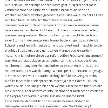
Minuten, weil der einzige andere Hostelgast, ausgerechnet mein
Zimmernachbar, so unbeirrt auf mich einredete als habe er 2
Wochen keinen Menschen gesehen. Genau das war auch der Fall, wie
sich bald herausstellte. Ich flüchtete also weiter, weder
Fliegenschwarm noch Wortschwall konnten meine sonnige Laune
bewölken, in das kleine Dörfchen um Fotos von dem zu schießen,
was meinen spontanen Reiseumschwung verursacht hatte. Nach
einer Stunde in der sengenden Sonne, hatte ich genug schlafende
Schweine und leere Schaukelstühle fotografiert und marschierte die
staubige Straße mit den gigantischen Mangobäumen zurück
(natürlich nicht ohne einige der reifen, süßen Früchte einzusammeln)
zum Hostel. Jetzt belagerten scheinbar sämtliche Nicas des Ortes
mit ihrem Anhang den kleinen, vorher so einsamen Strand. Vorbei
mit der Ruhe, jetzt war der Song “Wo no speak americano” angesagt,
in Open Air Festival Lautstärke. Richtig, bloß keine Gringos mehr,
bloß kein Amerikanisch sprechen. Macht ja nix mit der Musik, ich
wollte Lokals, also kriegte ich eben welche. Diese waren mir auch alle
Male lieber, als der österreichische Nachbar der mich schon wieder in
ein Gespräch verwickeln wollte. Das meine Dusche nicht
funktionierte, der Ventilator das Geräusch eines landenden
Helikopters machte und mir eventuell in der Nacht den Kopf