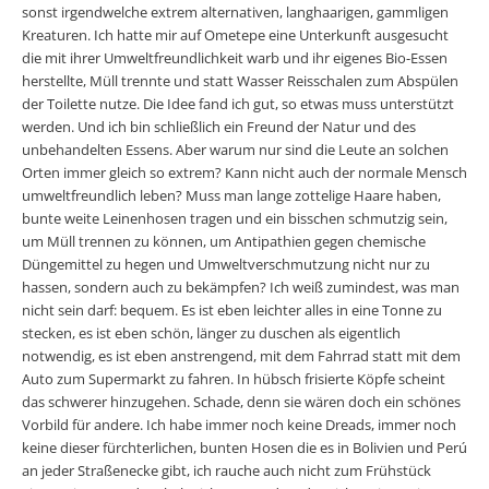
sonst irgendwelche extrem alternativen, langhaarigen, gammligen
Kreaturen. Ich hatte mir auf Ometepe eine Unterkunft ausgesucht
die mit ihrer Umweltfreundlichkeit warb und ihr eigenes Bio-Essen
herstellte, Müll trennte und statt Wasser Reisschalen zum Abspülen
der Toilette nutze. Die Idee fand ich gut, so etwas muss unterstützt
werden. Und ich bin schließlich ein Freund der Natur und des
unbehandelten Essens. Aber warum nur sind die Leute an solchen
Orten immer gleich so extrem? Kann nicht auch der normale Mensch
umweltfreundlich leben? Muss man lange zottelige Haare haben,
bunte weite Leinenhosen tragen und ein bisschen schmutzig sein,
um Müll trennen zu können, um Antipathien gegen chemische
Düngemittel zu hegen und Umweltverschmutzung nicht nur zu
hassen, sondern auch zu bekämpfen? Ich weiß zumindest, was man
nicht sein darf: bequem. Es ist eben leichter alles in eine Tonne zu
stecken, es ist eben schön, länger zu duschen als eigentlich
notwendig, es ist eben anstrengend, mit dem Fahrrad statt mit dem
Auto zum Supermarkt zu fahren. In hübsch frisierte Köpfe scheint
das schwerer hinzugehen. Schade, denn sie wären doch ein schönes
Vorbild für andere. Ich habe immer noch keine Dreads, immer noch
keine dieser fürchterlichen, bunten Hosen die es in Bolivien und Perú
an jeder Straßenecke gibt, ich rauche auch nicht zum Frühstück