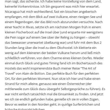
man sagt, das sicherste. Ich habe keine Vorstellung von dem Land,
keinerlei Vorkenntnisse. Ich bin gespannt was mich hier erwartet.
Nicaragua hat mich wohlwollend, fast ein bisschen angeberisch
empfangen, mit dem Blick auf zwei Vulkane, einen riesigen See und
einem Regenbogen, der das Bild noch abzurunden versuchte. Nach
einer Nacht in Rivas, setzte ich am nächsten Morgen früh in einem
kleinen Fischerboot auf die Insel über (und ersparte mir wenigstens
die Pein sogar auf einem See über der Reling zu hängen – obwohl
das Seewasser unerwartet übellaunig war) und fuhr mit dem Bus 2
Stunden lang über die Insel zu dem Ökohostel. Ich kletterte ein
wenig auf dem kleineren der beiden Vulkane herum und ließ mich
schließlich verführen, von dem Charme eines kleinen Dorfes. Wieder
einmal durch Glück und gutes Timing fand ich im Büchertausch des
Hostels das wohl inspirierendste Buch meiner Reise “The Art of
Travel” von Alain de Botton. Das perfekte Buch für den perfekten
Ort, für den perfekten Moment. Nun sitze ich hier und habe einen
Strand für mich alleine, genauso wie einen Österreicher (der
mittlerweile zum Glück dazu übergeht Selbstgespräche zu führen). Es
war nicht einfach tatsächlich mal die Einsamkeit zu finden. Und jetzt
wo ich sie endlich gefunden habe, genieße ich sie in vollen Zügen.
Bevor es weiter in den Norden geht, in quirlige Surferörtchen und
hübsche Kolonialstädtchen.