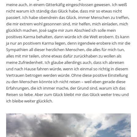
meine auch, in einem Gitterkäfig eingeschlossen gewesen. Ich weiß
nicht warum ich ständig das Glück habe, dass mir so etwas nicht
passiert. Ich habe obendrein das Glück, immer Menschen zu tref­fen,
die mir extrem wohl gesonnen sind, mir helfen, mich einladen, mich
glücklich machen. José sagte mir zum Abschied ich solle mein
positives Karma behalten, dann würde ich die Welt erobern. Es kann
ja nur an positivem Karma liegen, denn irgendwie erobere ich mir die
Sympathien all dieser herzlichen Menschen, die alles für mich tun,
alles mit mir tei­len, ohne etwas dafür zurückhaben zu wollen als
meine Zufriedenheit. Ich glaube allerdings auch, dass ich abreisen
und nach Hause fahren würde, wenn ich einmal so richtig in diesem
Vertrauen betrogen werden würde. Ohne diese positive Einstellung
zu den Menschen könnte ich nicht reisen – weil eben gerade diese
Erfahrungen, die ich immer mache, der Grund sind, warum ich das
Reisen so liebe. Aber zum Glück bleibt mir das Glück weiter treu und
ich bleibe weiter glücklich.