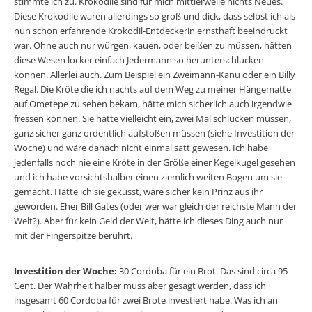
stimmte ich zu. Krokodile sind für mich mittlerweile nichts Neues.
Diese Krokodile waren allerdings so groß und dick, dass selbst ich als
nun schon erfahrende Krokodil-Entdeckerin ernsthaft beeindruckt
war. Ohne auch nur würgen, kauen, oder beißen zu müssen, hätten
diese Wesen locker einfach Jedermann so herunterschlucken
können. Allerlei auch. Zum Beispiel ein Zweimann-Kanu oder ein Billy
Regal. Die Kröte die ich nachts auf dem Weg zu meiner Hängematte
auf Ometepe zu sehen bekam, hätte mich sicherlich auch irgendwie
fressen können. Sie hätte vielleicht ein, zwei Mal schlucken müssen,
ganz sicher ganz ordentlich aufstoßen müssen (siehe Investition der
Woche) und wäre danach nicht einmal satt gewesen. Ich habe
jedenfalls noch nie eine Kröte in der Größe einer Kegelkugel gesehen
und ich habe vorsichtshalber einen ziemlich weiten Bogen um sie
gemacht. Hätte ich sie geküsst, wäre sicher kein Prinz aus ihr
geworden. Eher Bill Gates (oder wer war gleich der reichste Mann der
Welt?). Aber für kein Geld der Welt, hätte ich dieses Ding auch nur
mit der Fingerspitze berührt.
Investition der Woche:
30 Cordoba für ein Brot. Das sind circa 95
Cent. Der Wahrheit halber muss aber gesagt werden, dass ich
insgesamt 60 Cordoba für zwei Brote investiert habe. Was ich an