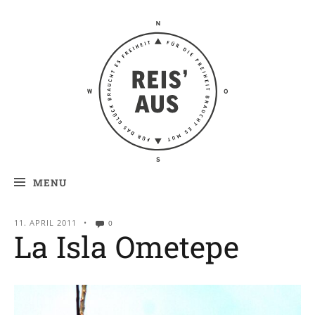
Reis' aus –
Reiseblog
MENU
11. APRIL 2011
•
0
La Isla Ometepe