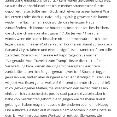
Sandstrand entlang. Als ich zurück kam, waren die beiden Jungs weg.
So auch ihr Autoschlüssel den ich in meiner Strandtasche für sie
deponiert hatte. Sollte mein Glück mich etwa verlassen haben? War
ich letzten Endes doch zu naiv und gut­gläubig gewesen? Ich kannte
weder ihre Nachnamen, noch würde ich alleine zum Haus
zurückfinden. Ich könnte sie höchstens bei der Polizei beschreiben,
die ich, wie ich mir vornahm, gegen 17 Uhr (es war 11) anru­fen
würde, wenn die Beiden bis dahin nicht kommen würden. Ich über­
legte, dass ich meinen iPod verkaufen könnte, um damit zurück nach
Panamá City zu fahren und eine dortige Reisebekanntschaft um Hilfe
zu bitten. Oder ich könnte eine Art Reportage draus machen:
“Ausgeraubt! Vom Traveller zum Tramp”. Bevor die ernsthafte
Verzweiflung kam, kamen die Jungs mit besorgten Gesichtern
zurück. Sie hatten sich Sor­gen gemacht, weil ich 2 Stunden Joggen
gewesen war, hätten aber drin­gend einen Anruf tätigen müssen. Ob
wir jetzt was Essen gehen wollten? Grinsend stimmte ich zu und ließ
mich, gezwungener Maßen, mal wie­der von den beiden zum Essen
einladen. Ich versuche stets positiv statt paranoid zu sein, aber ich
habe von Geschichten gehört, die so gingen wie die meine zuerst
geklungen haben mag, nur dass die der anderen eben ohne Happy
End aufhörte. Gestern erst wurden einem Mädchen in dem Hostel in
dem ich war ihre gesamten Wertsachen geklaut. Sie waren, wie