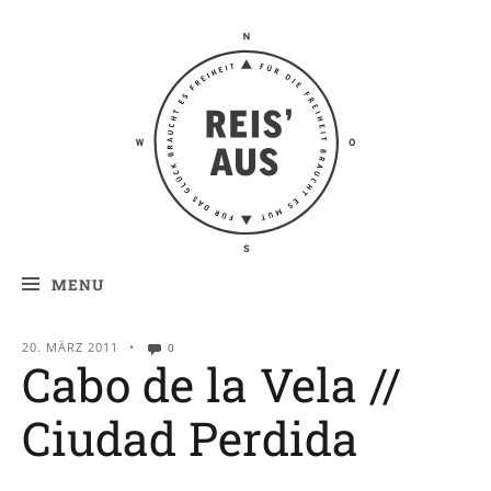
Reis' aus –
Reiseblog
MENU
20. MÄRZ 2011
•
0
Cabo de la Vela //
Ciudad Perdida