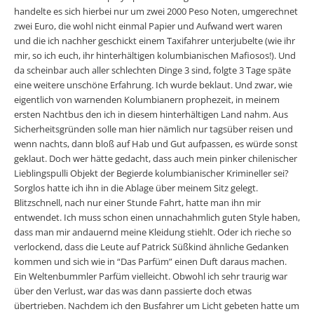
handelte es sich hierbei nur um zwei 2000 Peso Noten, umgerechnet
zwei Euro, die wohl nicht einmal Papier und Aufwand wert waren
und die ich nachher geschickt einem Taxifahrer unterjubelte (wie ihr
mir, so ich euch, ihr hinterhältigen kolumbianischen Mafiosos!). Und
da scheinbar auch aller schlechten Dinge 3 sind, folgte 3 Tage späte
eine weitere unschöne Erfahrung. Ich wurde beklaut. Und zwar, wie
eigentlich von warnenden Kolumbianern prophezeit, in meinem
ersten Nachtbus den ich in diesem hinterhältigen Land nahm. Aus
Sicherheitsgründen solle man hier nämlich nur tagsüber reisen und
wenn nachts, dann bloß auf Hab und Gut aufpassen, es würde sonst
geklaut. Doch wer hätte gedacht, dass auch mein pinker chilenischer
Lieblingspulli Objekt der Begierde kolumbianischer Krimineller sei?
Sorglos hatte ich ihn in die Ablage über meinem Sitz gelegt.
Blitzschnell, nach nur einer Stunde Fahrt, hatte man ihn mir
entwendet. Ich muss schon einen unnachahmlich guten Style haben,
dass man mir andauernd meine Kleidung stiehlt. Oder ich rieche so
verlockend, dass die Leute auf Patrick Süßkind ähnliche Gedanken
kommen und sich wie in “Das Parfüm” einen Duft daraus machen.
Ein Weltenbummler Parfüm vielleicht. Obwohl ich sehr traurig war
über den Verlust, war das was dann passierte doch etwas
übertrieben. Nachdem ich den Busfahrer um Licht gebeten hatte um