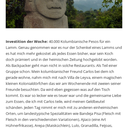
Investition der Woche:
40.000 Kolumbianische Pesos für ein
Lamm. Genau genommen war es nur der Schenkel eines Lamms und
es hat mich mehr gekostet als jedes Essen bisher, war sein Koch
doch prämiert und in der heimischen Zeitung hochgelobt worden.
Als Backpacker geht man nicht in solche Restaurants. Als Teil einer
Gruppe schon. Mein kolumbianischer Freund Carlos bei dem ich
gerade wohne, nahm mich mit nach Villa de Leyva, einem magischen
kleinen Kolonialdörfchen das wir am Wochenende mit zweien seiner
Freunde besuchten. Da wird eben gegessen was auf den Tisch
kommt. Es war so lecker wie es teuer war und die gemeinsame Liebe
zum Essen, die ich mit Carlos teile, wird meinen Geldbeutel
schänden. Jeden Tag nimmt er mich mit zu anderen einheimischen
Orten, um landestypische Spezialitäten wie Bandeja Pisa (Fleisch mit
Fleisch in den verschiedensten Variationen), Ajiaco (eine Art
Hühnerfrikasse), Arepa (Maisküchlein), Lulo, Granadilla, Feijoas,