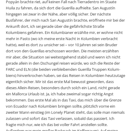
Popyán brachte riet, auf keinen Fall nach Tierradentro im Staate
Huila zu fah­ren, da sich dort die Guerilla aufhielte. San Augustín
hingegen sei zwar in der Nähe, aber völlig sicher. Der nächste
Busfahrer, der mich nach San Augustín brachte, eröffnete mir bei der
Ankunft dort, ich sei gerade über die gefährlichste Straße
Kolumbiens gefahren. Ein Kolumbianer erzählte mir, er wohne nicht
mehr in Pasto (wo ich meine erste Nacht in Kolumbien verbracht
hatte), weil es dort zu unsicher sei – vor 10 Jahren sei sein Bruder
dort von den Guerillas erschossen worden. Die meisten erzählten
mir aber, die Situation sei weitestgehend stabil und wenn ich nicht
gerade allein in den Dschungel reisen würde, wo sich die Reste der
FARC und ELN (die beiden verbleibenden Guerilla Truppen Kolum­
biens) hinverkrochen haben, sei das Reisen in Kolumbien heutzutage
eigentlich sicher. Mir ist das erste Mal bewusst geworden, dass
dieses Allein-Reisen, besonders durch solch ein Land, nicht gerade
ein Mallorca Urlaub ist. Ja, ich habe zweimal sogar richtig Angst
bekommen. Das erste Mal als in das Taxi, das mich über die Grenze
von Ecuador nach Kolumbien bringen sollte, plötzlich vorne ein
zweiter Mann einstieg (im Lonely Planet steht, das solle man niemals
zulassen und sofort das Taxi verlassen, sobald das passiert. Ich
fragte mich nur, wie ich das bei voller Fahrt anstellen sollte.
Außerdem war mein großer Backpack im Koffer­raum). Auf meine