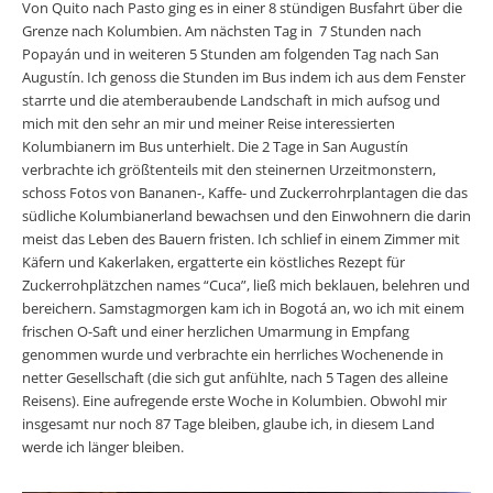
Von Quito nach Pasto ging es in einer 8 stündigen Busfahrt über die
Grenze nach Kolumbien. Am nächsten Tag in 7 Stunden nach
Popayán und in weiteren 5 Stunden am folgenden Tag nach San
Augustín. Ich genoss die Stunden im Bus indem ich aus dem Fenster
starrte und die atemberaubende Landschaft in mich aufsog und
mich mit den sehr an mir und meiner Reise interessierten
Kolumbianern im Bus unterhielt. Die 2 Tage in San Augustín
verbrachte ich größtenteils mit den steinernen Urzeitmonstern,
schoss Fotos von Bananen-, Kaffe- und Zuckerrohrplantagen die das
südliche Kolumbianerland bewachsen und den Einwohnern die darin
meist das Leben des Bauern fristen. Ich schlief in einem Zimmer mit
Käfern und Kakerlaken, ergatterte ein köstliches Rezept für
Zuckerrohplätzchen names “Cuca”, ließ mich beklauen, belehren und
bereichern. Samstagmorgen kam ich in Bogotá an, wo ich mit einem
frischen O-Saft und einer herzlichen Umarmung in Empfang
genommen wurde und verbrachte ein herrliches Wochenende in
netter Gesellschaft (die sich gut anfühlte, nach 5 Tagen des alleine
Reisens). Eine aufregende erste Woche in Kolumbien. Obwohl mir
insgesamt nur noch 87 Tage bleiben, glaube ich, in diesem Land
werde ich länger bleiben.