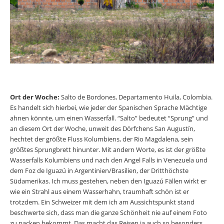
Ort der Woche:
Salto de Bordones, Departamento Huila, Colombia.
Es handelt sich hierbei, wie jeder der Spanischen Sprache Mächtige
ahnen könnte, um einen Wasserfall. “Salto” bedeutet “Sprung” und
an diesem Ort der Woche, unweit des Dörfchens San Augustín,
hechtet der größte Fluss Kolumbiens, der Rio Magdalena, sein
größtes Sprungbrett hinunter. Mit andern Worte, es ist der größte
Wasserfalls Kolumbiens und nach den Angel Falls in Venezuela und
dem Foz de Iguazú in Argentinien/Brasilien, der Dritthöchste
Südamerikas. Ich muss gestehen, neben den Iguazú Fällen wirkt er
wie ein Strahl aus einem Wasserhahn, traumhaft schön ist er
trotzdem. Ein Schweizer mit dem ich am Aussichtspunkt stand
beschwerte sich, dass man die ganze Schönheit nie auf einem Foto
zu packen bekommt. Das macht das Reisen ja auch so besonders.