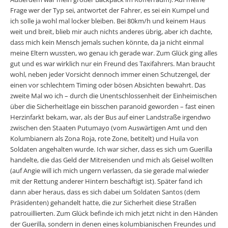
Frage wer der Typ sei, antwortet der Fahrer, es sei ein Kumpel und
ich solle ja wohl mal locker bleiben. Bei 80km/h und kei­nem Haus
weit und breit, blieb mir auch nichts anderes übrig, aber ich dachte,
dass mich kein Mensch jemals suchen könnte, da ja nicht einmal
meine Eltern wussten, wo genau ich gerade war. Zum Glück ging alles
gut und es war wirklich nur ein Freund des Taxifahrers. Man braucht
wohl, neben jeder Vorsicht dennoch immer einen Schutzengel, der
einen vor schlechtem Timing oder bösen Absichten bewahrt. Das
zweite Mal wo ich – durch die Unentschlossenheit der Einheimischen
über die Sicherheitlage ein bisschen para­noid geworden ­– fast einen
Herzinfarkt bekam, war, als der Bus auf einer Landstraße irgendwo
zwischen den Staaten Putumayo (vom Auswärtigen Amt und den
Kolumbianern als Zona Roja, rote Zone, betitelt) und Huila von
Soldaten angehalten wurde. Ich war sicher, dass es sich um Guerilla
handelte, die das Geld der Mitreisenden und mich als Geisel wollten
(auf Angie will ich mich ungern verlassen, da sie gerade mal wieder
mit der Rettung anderer Hintern beschäftigt ist). Später fand ich
dann aber her­aus, dass es sich dabei um Soldaten Santos (dem
Präsidenten) gehan­delt hatte, die zur Sicherheit diese Straßen
patrouillierten. Zum Glück befinde ich mich jetzt nicht in den Händen
der Guerilla, sondern in denen eines kolumbianischen Freundes und