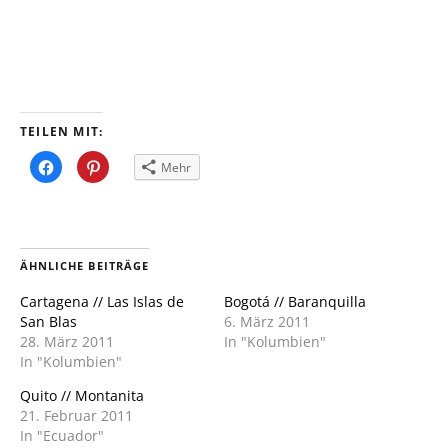
TEILEN MIT:
Klick,
Klick,
Mehr
um
um
auf
auf
Facebook
Pinterest
zu
zu
teilen
teilen
(Wird
(Wird
in
in
neuem
neuem
ÄHNLICHE BEITRÄGE
Fenster
Fenster
geöffnet)
geöffnet)
Cartagena // Las Islas de
Bogotá // Baranquilla
San Blas
6. März 2011
28. März 2011
In "Kolumbien"
In "Kolumbien"
Quito // Montanita
21. Februar 2011
In "Ecuador"