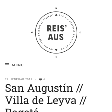
Reis' aus –
Reiseblog
MENU
27. FEBRUAR 2011
•
0
San Augustín //
Villa de Leyva //