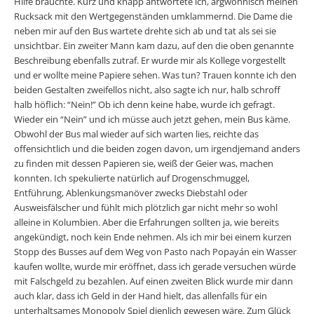
Hilfe bräuchte. Kurz und knapp antwortete ich, argwöhnisch meinen
Rucksack mit den Wertgegenständen umklammernd. Die Dame die
neben mir auf den Bus wartete drehte sich ab und tat als sei sie
unsichtbar. Ein zweiter Mann kam dazu, auf den die oben genannte
Beschreibung ebenfalls zutraf. Er wurde mir als Kollege vorgestellt
und er wollte meine Papiere sehen. Was tun? Trauen konnte ich den
beiden Gestalten zweifellos nicht, also sagte ich nur, halb schroff
halb höflich: “Nein!” Ob ich denn keine habe, wurde ich gefragt.
Wieder ein “Nein” und ich müsse auch jetzt gehen, mein Bus käme.
Obwohl der Bus mal wieder auf sich warten lies, reichte das
offensichtlich und die beiden zogen davon, um irgendjemand anders
zu finden mit dessen Papieren sie, weiß der Geier was, machen
konnten. Ich spekulierte natürlich auf Drogenschmuggel,
Entführung, Ablenkungsmanöver zwecks Diebstahl oder
Ausweisfälscher und fühlt mich plötzlich gar nicht mehr so wohl
alleine in Kolumbien. Aber die Erfahrungen sollten ja, wie bereits
angekündigt, noch kein Ende nehmen. Als ich mir bei einem kurzen
Stopp des Busses auf dem Weg von Pasto nach Popayán ein Wasser
kaufen wollte, wurde mir eröffnet, dass ich gerade versuchen würde
mit Falschgeld zu bezahlen. Auf einen zweiten Blick wurde mir dann
auch klar, dass ich Geld in der Hand hielt, das allenfalls für ein
unterhaltsames Monopoly Spiel dienlich gewesen wäre. Zum Glück