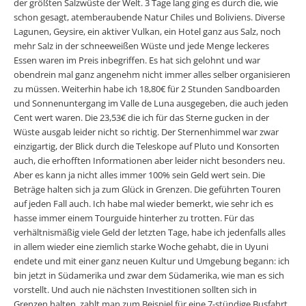
der größten Salzwüste der Welt. 3 Tage lang ging es durch die, wie
schon gesagt, atemberaubende Natur Chiles und Boliviens. Diverse
Lagunen, Geysire, ein aktiver Vulkan, ein Hotel ganz aus Salz, noch
mehr Salz in der schneeweißen Wüste und jede Menge leckeres
Essen waren im Preis inbegriffen. Es hat sich gelohnt und war
obendrein mal ganz angenehm nicht immer alles selber organisieren
zu müssen. Weiterhin habe ich 18,80€ für 2 Stunden Sandboarden
und Sonnenuntergang im Valle de Luna ausgegeben, die auch jeden
Cent wert waren. Die 23,53€ die ich für das Sterne gucken in der
Wüste ausgab leider nicht so richtig. Der Sternenhimmel war zwar
einzigartig, der Blick durch die Teleskope auf Pluto und Konsorten
auch, die erhofften Informationen aber leider nicht besonders neu.
Aber es kann ja nicht alles immer 100% sein Geld wert sein. Die
Beträge halten sich ja zum Glück in Grenzen. Die geführten Touren
auf jeden Fall auch. Ich habe mal wieder bemerkt, wie sehr ich es
hasse immer einem Tourguide hinterher zu trotten. Für das
verhältnismäßig viele Geld der letzten Tage, habe ich jedenfalls alles
in allem wieder eine ziemlich starke Woche gehabt, die in Uyuni
endete und mit einer ganz neuen Kultur und Umgebung begann: ich
bin jetzt in Südamerika und zwar dem Südamerika, wie man es sich
vorstellt. Und auch nie nächsten Investitionen sollten sich in
Grenzen halten, zahlt man zum Beispiel für eine 7-stündige Busfahrt