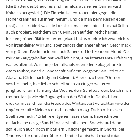
(die Blätter des Strauches sind harmlos, aus seinen Samen wird
Kokains hergestellt). Die Einheimischen kauen hier gegen die
Höhenkrankheit auf ihnen herum. Und da man beim Reisen eben
(fast) alles probiert was die Lokals so machen, habe ich es natürlich
auch probiert. Nachdem ich 10 Minuten auf den recht harten,
kleinen grünen Blättern herumgekaut hatte, merkte ich zwar nichts
von irgendeiner Wirkung, aber genoss den angenehmen Geschmack
von grünem Tee in meinem nach Sauerstoff lechzendem Mund. Ob
mir das Zeug geholfen hat weiß ich nicht, eine interessante Erfahrung
war es allemal. Was mir jedenfalls außerdem den kokagetränkten
Atem raubte, war die Landschaft auf dem Weg von San Pedro de
Atacama (Chile) nach Uyuni (Bolivien). Aber dazu beim “Ort der
Woche” mehr, hier lieber schnell noch zu einiger weiteren
jungfräulichen Erfahrung der Woche, dem Sandboarden. Da ich mich
momentan ja wie ein Zugvogel um den Winter in Deutschland
drücke, muss ich auf die Freude des Wintersport verzichten (wie der
ungönnerhafte Neider vielleicht denken mag). Da ich mir diesen
Spaß aber nicht 1,5 Jahre entgehen lassen kann, habe ich eben
einfach eine riesige Sanddüne, erst mit einem Snowboard dann
schließlich auch noch mit Skiern unsicher gemacht. In Shorts, bei
Traumwetter und alpenübertreffender Landschaft musste das