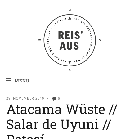
Reis' aus –
Reiseblog
MENU
29. NOVEMBER 2010
•
0
Atacama Wüste //
Salar de Uyuni //