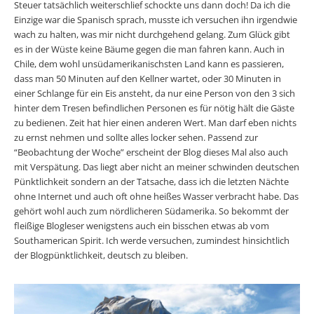
Steuer tatsächlich weiterschlief schockte uns dann doch! Da ich die
Einzige war die Spanisch sprach, musste ich versuchen ihn irgendwie
wach zu halten, was mir nicht durchgehend gelang. Zum Glück gibt
es in der Wüste keine Bäume gegen die man fahren kann. Auch in
Chile, dem wohl unsüdamerikanischsten Land kann es passieren,
dass man 50 Minuten auf den Kellner wartet, oder 30 Minuten in
einer Schlange für ein Eis ansteht, da nur eine Person von den 3 sich
hinter dem Tresen befindlichen Personen es für nötig hält die Gäste
zu bedienen. Zeit hat hier einen anderen Wert. Man darf eben nichts
zu ernst nehmen und sollte alles locker sehen. Passend zur
“Beobachtung der Woche” erscheint der Blog dieses Mal also auch
mit Verspätung. Das liegt aber nicht an meiner schwinden deutschen
Pünktlichkeit sondern an der Tatsache, dass ich die letzten Nächte
ohne Internet und auch oft ohne heißes Wasser verbracht habe. Das
gehört wohl auch zum nördlicheren Südamerika. So bekommt der
fleißige Blogleser wenigstens auch ein bisschen etwas ab vom
Southamerican Spirit. Ich werde versuchen, zumindest hinsichtlich
der Blogpünktlichkeit, deutsch zu bleiben.