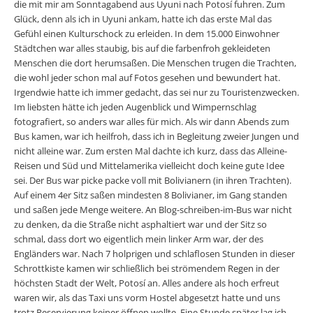
die mit mir am Sonntagabend aus Uyuni nach Potosí fuhren. Zum
Glück, denn als ich in Uyuni ankam, hatte ich das erste Mal das
Gefühl einen Kulturschock zu erleiden. In dem 15.000 Einwohner
Städtchen war alles staubig, bis auf die farbenfroh gekleideten
Menschen die dort herumsaßen. Die Menschen trugen die Trachten,
die wohl jeder schon mal auf Fotos gesehen und bewundert hat.
Irgendwie hatte ich immer gedacht, das sei nur zu Touristenzwecken.
Im liebsten hätte ich jeden Augenblick und Wimpernschlag
fotografiert, so anders war alles für mich. Als wir dann Abends zum
Bus kamen, war ich heilfroh, dass ich in Begleitung zweier Jungen und
nicht alleine war. Zum ersten Mal dachte ich kurz, dass das Alleine-
Reisen und Süd und Mittelamerika vielleicht doch keine gute Idee
sei. Der Bus war picke packe voll mit Bolivianern (in ihren Trachten).
Auf einem 4er Sitz saßen mindesten 8 Bolivianer, im Gang standen
und saßen jede Menge weitere. An Blog-schreiben-im-Bus war nicht
zu denken, da die Straße nicht asphaltiert war und der Sitz so
schmal, dass dort wo eigentlich mein linker Arm war, der des
Engländers war. Nach 7 holprigen und schlaflosen Stunden in dieser
Schrottkiste kamen wir schließlich bei strömendem Regen in der
höchsten Stadt der Welt, Potosí an. Alles andere als hoch erfreut
waren wir, als das Taxi uns vorm Hostel abgesetzt hatte und uns
trotz Reservierung keiner öffnen wollte. Eine Stunde später lag ich