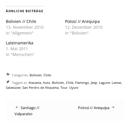
(Wird
(Wird
in
in
neuem
neuem
ÄHNLICHE BEITRÄGE
Fenster
Fenster
geöffnet)
geöffnet)
Bolivien // Chile
Potosí // Arequipa
13. November 2010
12. Dezember 2010
In "Allgemein"
In "Bolivien"
Lateinamerika
1. Mai 2011
In "Menschen"
Categories:
Bolivien
,
Chile
Tagged as:
Atacama
,
Auto
,
Bolivien
,
Chile
,
Flamingo
,
Jeep
,
Lagune
,
Lamas
,
Salzwüste
,
San Perdro de Altacama
,
Tour
,
Uyuni
Post
Santiago //
Potosí // Arequipa
Valparaíso
navigation