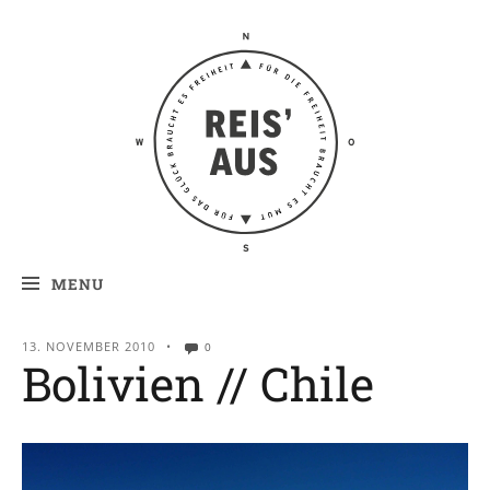
Reis' aus –
Reiseblog
MENU
13. NOVEMBER 2010
•
0
Bolivien // Chile