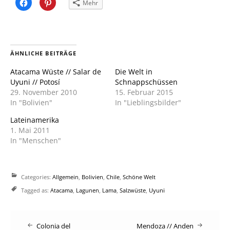
Klick,
Klick,
Mehr
um
um
auf
auf
Facebook
Pinterest
zu
zu
teilen
teilen
(Wird
(Wird
in
in
neuem
neuem
ÄHNLICHE BEITRÄGE
Fenster
Fenster
geöffnet)
geöffnet)
Atacama Wüste // Salar de
Die Welt in
Uyuni // Potosí
Schnappschüssen
29. November 2010
15. Februar 2015
In "Bolivien"
In "Lieblingsbilder"
Lateinamerika
1. Mai 2011
In "Menschen"
Categories:
Allgemein
,
Bolivien
,
Chile
,
Schöne Welt
Tagged as:
Atacama
,
Lagunen
,
Lama
,
Salzwüste
,
Uyuni
Post
Colonia del
Mendoza // Anden