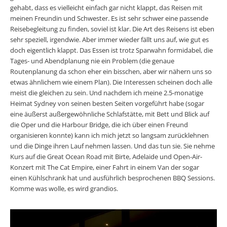
gehabt, dass es vielleicht einfach gar nicht klappt, das Reisen mit
meinen Freundin und Schwester. Es ist sehr schwer eine passende
Reisebegleitung zu finden, soviel ist klar. Die Art des Reisens ist eben
sehr speziell, irgendwie. Aber immer wieder fällt uns auf, wie gut es
doch eigentlich klappt. Das Essen ist trotz Sparwahn formidabel, die
Tages- und Abendplanung nie ein Problem (die genaue
Routenplanung da schon eher ein bisschen, aber wir nähern uns so
etwas ähnlichem wie einem Plan). Die Interessen scheinen doch alle
meist die gleichen zu sein. Und nachdem ich meine 2.5-monatige
Heimat Sydney von seinen besten Seiten vorgeführt habe (sogar
eine äußerst außergewöhnliche Schlafstätte, mit Bett und Blick auf
die Oper und die Harbour Bridge, die ich über einen Freund
organisieren konnte) kann ich mich jetzt so langsam zurücklehnen
und die Dinge ihren Lauf nehmen lassen. Und das tun sie. Sie nehme
Kurs auf die Great Ocean Road mit Birte, Adelaide und Open-Air-
Konzert mit The Cat Empire, einer Fahrt in einem Van der sogar
einen Kühlschrank hat und ausführlich besprochenen BBQ Sessions.
Komme was wolle, es wird grandios.