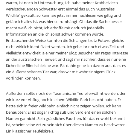
waren, ist noch in Untersuchung. Ich habe meiner Krabbelviech
verabscheuenden Schwester erst einmal das Buch “Australias
Wildlife” gekauft, so kann sie jetzt immer nachlesen wie giftig und
gefährlich alles ist, was hier so rumhängt. Ob das die Sache besser
macht weiß ich nicht, ich erhoffe mir dadurch jedenfalls
Informationen an die ich sonst schwer kommen würde.
Enttäuschender Weise konnten die Schlangen trotz Fotovergleichs
nicht wirklich identifiziert werden. Ich gebe ihr noch etwas Zeit und
vielleicht entwickelt ja einer meiner Blog Besucher ein reges Interesse
an der australischen Tierwelt und sagt mir nachher, dass es nur eine
lächerliche Blindschleiche war. Bis dahin gehe ich davon aus, dass es
ein äußerst seltenes Tier war, das wir mit wahnsinnigem Glück
vorfinden konnten.
Außerdem sollte noch der Tasmanische Teufel erwähnt werden, den
wir kurz vor Abflug noch in einem Wildlife Park besucht haben. Er
hatte sich in freier Wildbahn einfach nicht zeigen wollen. Ich kann
behaupten: Er ist sogar richtig süß und verdient einen solchen
Namen gar nicht. Sein grässliches Fauchen, für das er wohl bekannt
ist, scheint seine Art zu sein sich über diesen Namen zu beschweren.
Ein klassischer Teufelskreis.