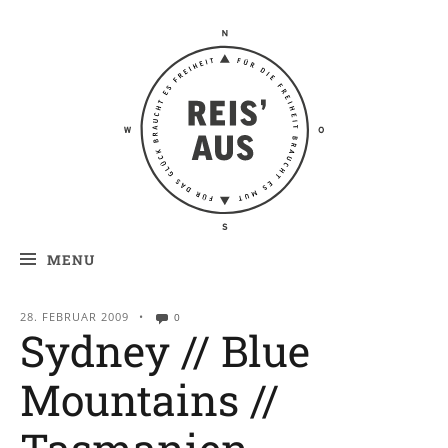
Reis' aus –
Reiseblog
MENU
28. FEBRUAR 2009
•
0
Sydney // Blue
Mountains //