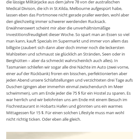
die lässige Militärjacke aus dem Jahre 78 von der australischen
Medical Divison, die ich in St.Kilda, Melbourne aufgespürt habe,
lassen eben das Portmonee nicht gerade praller werden, wohl aber
den gleichzeitig immer schwerer werdenden Rucksack.
Erwähnenswert scheint mir aber die unverhältnismäßige
Investitionsfreudigkeit dieser Woche. So spart man an Essen so viel
man kann, kauft Specials im Supermarkt und immer von allem das
billigste (zaubert sich dann aber doch immer noch die leckersten
Mahlzeiten und schmaust sie glücklich an Stränden, Seen oder in
Berghütten – aber da schmeckt wahrscheinlich auch alles). In
Tasmanien schliefen wir sogar alle drei Nächte im Auto (zwei vorne,
einer auf der Rückbank) froren ein bisschen, perfektionierten aber
jeden Abend unsere Schlafstellungen und verzichteten drei Tage aufs
Duschen (gingen aber immerhin einmal zwischendurch im Meer
schwimmen), um am Ende jeder die 75 $ für ein Hostel zu sparen. Es
war herrlich und wir belohnten uns am Ende mit einem Besuch im
Fischrestaurant in Hobarts Hafen und gönnten uns ein warmes
Mittagessen für 15 $. Für einen solchen Lifestyle muss man wohl
nicht richtig ticken. Oder eben alle gleich.