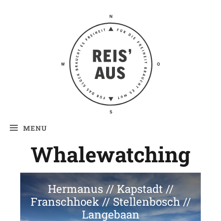
Reis' aus –
Reiseblog
MENU
Whalewatching
Hermanus // Kapstadt //
Franschhoek // Stellenbosch //
Langebaan