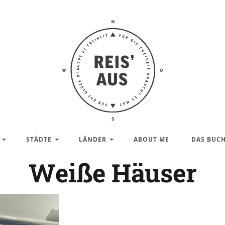
Reis'
aus –
Reiseblog
STÄDTE
LÄNDER
ABOUT ME
DAS BUC
Weiße Häuser