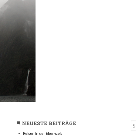
asman //
d Sound
NEUESTE BEITRÄGE
S
FO
Reisen in der Elternzeit