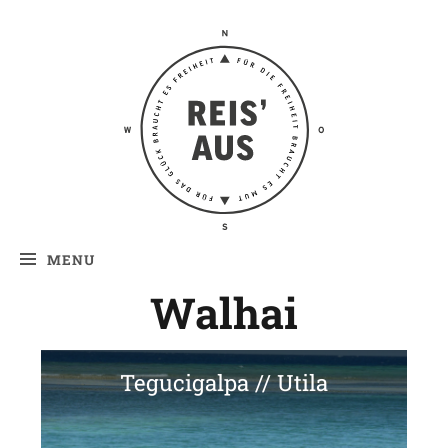
Reis' aus –
Reiseblog
MENU
Walhai
Tegucigalpa // Utila