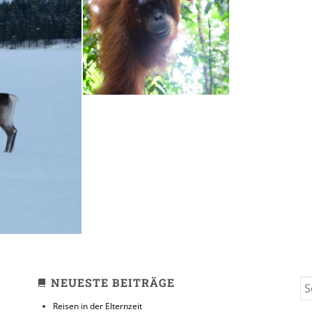
Bukit Lawang //
Lake Tabo
15. OKTOBER 2015
ter
NEUESTE BEITRÄGE
S
FO
Reisen in der Elternzeit