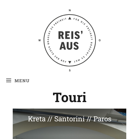
Reis' aus –
Reiseblog
MENU
Touri
Kreta // Santorini // Paros