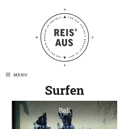
Reis' aus –
Reiseblog
MENU
Surfen
Bali