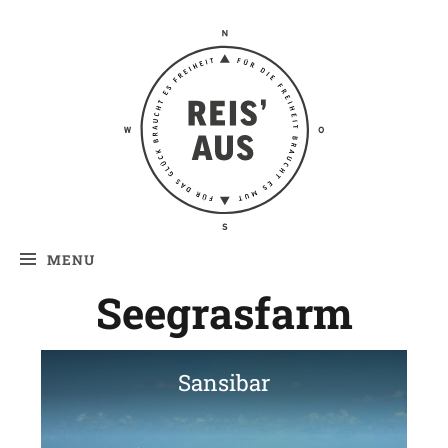
Reis' aus –
Reiseblog
MENU
Seegrasfarm
Sansibar