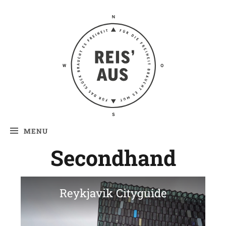
Reis' aus –
Reiseblog
MENU
Secondhand
Reykjavik Cityguide