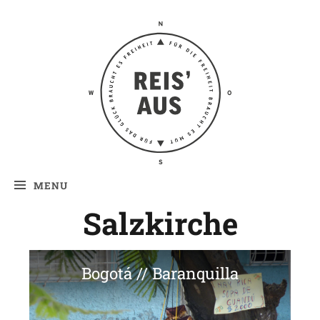
Reis' aus –
Reiseblog
MENU
Salzkirche
Bogotá // Baranquilla