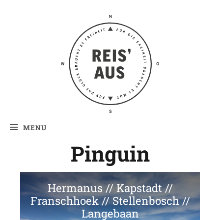
Reis' aus –
Reiseblog
MENU
Pinguin
Hermanus // Kapstadt //
Franschhoek // Stellenbosch //
Langebaan