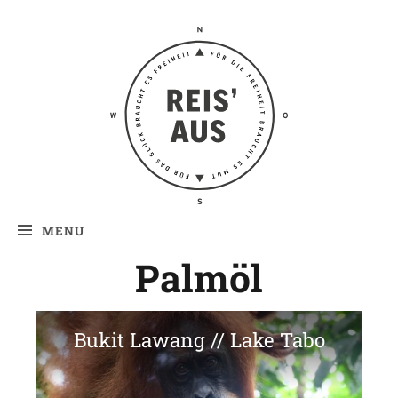
Reis' aus –
Reiseblog
MENU
Palmöl
Bukit Lawang // Lake Tabo