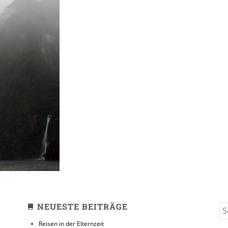
asman //
d Sound
NEUESTE BEITRÄGE
S
FO
Reisen in der Elternzeit