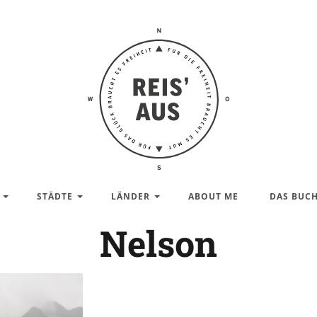
Reis'
aus –
Reiseblog
STÄDTE
LÄNDER
ABOUT ME
DAS BUC
Nelson