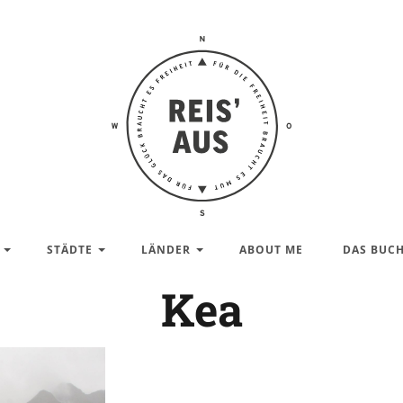
Reis'
aus –
Reiseblog
STÄDTE
LÄNDER
ABOUT ME
DAS BUC
Kea