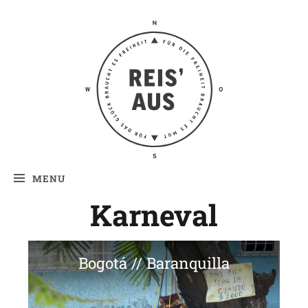
Reis' aus –
Reiseblog
MENU
Karneval
Bogotá // Baranquilla