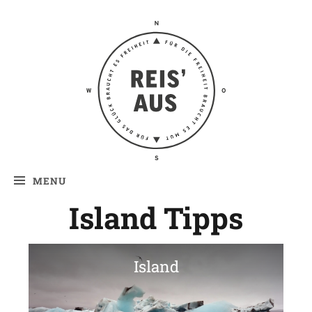
Reis' aus –
Reiseblog
MENU
Island Tipps
Island