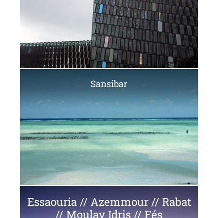
Sansibar
Essaouria // Azemmour // Rabat
// Moulay Idris // Fés