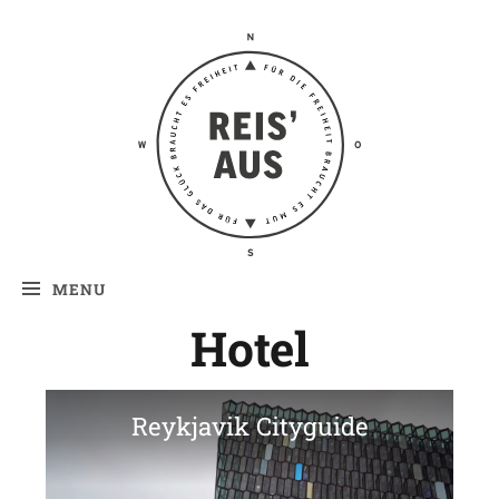
Reis' aus –
Reiseblog
MENU
Hotel
Reykjavik Cityguide