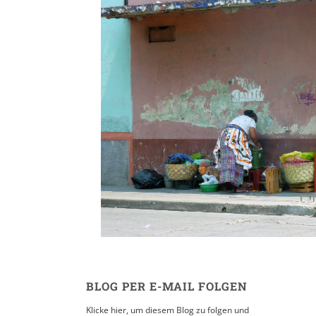
Totonicapán //
Chichicastenango // G
City
15. MAI 2011
BLOG PER E-MAIL FOLGEN
Klicke hier, um diesem Blog zu folgen und