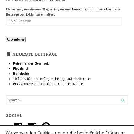
BLOG PER E-MAIL FOLGEN
Klicke hier, um diesem Blog zu folgen und Benachrichtigungen über neue
Beiträge per E-Mail zu erhalten.
E-
MAIL-
ADRESSE
Abonnieren
NEUESTE BEITRÄGE
Reisen in der Elternzeit
Fischland
Bornholm
10 Tipps für eine erfolgreiche Jagd auf Nordlichter
Ein Campervan Roadtrip durch die Provence
SEARCH

FOR...
SOCIAL
Profil
Profil
Profil
Wir verwenden Cookies, um dir die bestmögliche Erfahrung