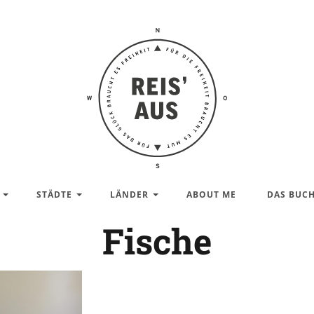
Reis'
aus –
Reiseblog
STÄDTE
LÄNDER
ABOUT ME
DAS BUC
Fische