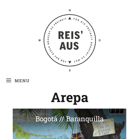
Reis' aus –
Reiseblog
MENU
Arepa
Bogotá // Baranquilla