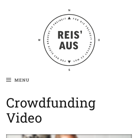
Reis' aus –
Reiseblog
MENU
Crowdfunding
Video
Video-