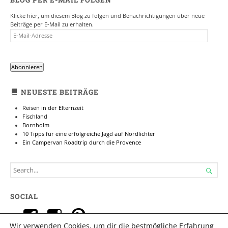
Klicke hier, um diesem Blog zu folgen und Benachrichtigungen über neue
Beiträge per E-Mail zu erhalten.
E-
MAIL-
ADRESSE
Abonnieren
NEUESTE BEITRÄGE
Reisen in der Elternzeit
Fischland
Bornholm
10 Tipps für eine erfolgreiche Jagd auf Nordlichter
Ein Campervan Roadtrip durch die Provence
SEARCH

FOR...
SOCIAL
Profil
Profil
Profil
Wir verwenden Cookies, um dir die bestmögliche Erfahrung