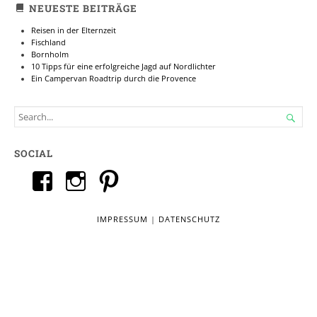
NEUESTE BEITRÄGE
Reisen in der Elternzeit
Fischland
Bornholm
10 Tipps für eine erfolgreiche Jagd auf Nordlichter
Ein Campervan Roadtrip durch die Provence
SEARCH

FOR...
SOCIAL
Profil
Profil
Profil
von
von
von
reisausblog
reis.aus
IMPRESSUM
reisaus
|
DATENSCHUTZ
auf
auf
auf
Facebook
Instagram
Pinterest
anzeigen
anzeigen
anzeigen